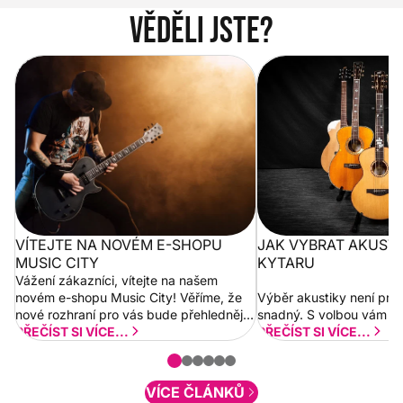
Věděli jste?
Vítejte na novém e-shopu Music
Jak vybrat akustickou
City
VÍTEJTE NA NOVÉM E-SHOPU
JAK VYBRAT AKUST
MUSIC CITY
KYTARU
Vážení zákazníci, vítejte na našem
novém e-shopu Music City! Věříme, že
Výběr akustiky není pro
nové rozhraní pro vás bude přehlednější
snadný. S volbou vám p
a rychlejší. Postupně budeme přidávat
PŘEČÍST SI VÍCE...
PŘEČÍST SI VÍCE...
nové funkcionality a vylepšovat stávající
obsah. Váš názor nás...
VÍCE ČLÁNKŮ