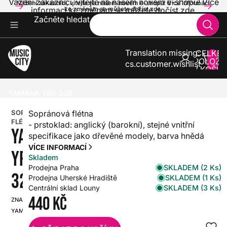
Vážení zákazníci, vítejte na našem novém e-shopu! Více
Vážení zákazníci, vítejte na našem novém e-shopu! Více informací
informací ke změnám se můžete dočíst zde.
ke změnám se můžete dočíst zde.
Začněte hledat
Translation missing:
CELKE
POLOŽE
cs.customer.wishlist
V KOŠÍK
0
KLASIKA
FLÉTNY
ZOBCOVÉ FLÉTNY
YAMAHA YRS-32B
SOPRÁNOVÁ
Sopránová flétna
FLÉTNA
- prstoklad: anglický (barokní), stejné vnitřní
YAMAHA
specifikace jako dřevěné modely, barva hnědá
VÍCE INFORMACÍ
YRS-
Skladem
SKLADEM (2 Ks)
Prodejna Praha
32B
SKLADEM (1 Ks)
Prodejna Uherské Hradiště
SKLADEM (3 Ks)
Centrální sklad Louny
440 Kč
ZNAČKA:
SKU:
YAMAHA
HX0000000094965