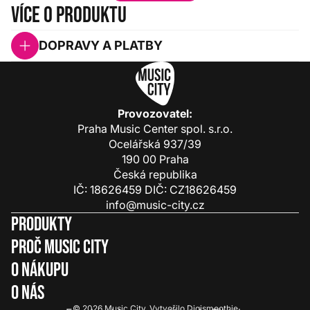
Více o produktu
DOPRAVY A PLATBY
Provozovatel:
Praha Music Center spol. s.r.o.
Ocelářská 937/39
190 00 Praha
Česká republika
IČ: 18626459 DIČ: CZ18626459
info@music-city.cz
Produkty
Proč Music City
O nákupu
O nás
© 2026
Music City
.
Vytvořilo
Digismoothie