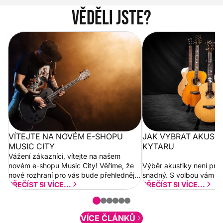
Věděli jste?
Vítejte na novém e-shopu Music
Jak vybrat akustickou
City
VÍTEJTE NA NOVÉM E-SHOPU
JAK VYBRAT AKUST
MUSIC CITY
KYTARU
Vážení zákazníci, vítejte na našem
novém e-shopu Music City! Věříme, že
Výběr akustiky není pro
nové rozhraní pro vás bude přehlednější
snadný. S volbou vám p
a rychlejší. Postupně budeme přidávat
PŘEČÍST SI VÍCE...
PŘEČÍST SI VÍCE...
nové funkcionality a vylepšovat stávající
obsah. Váš názor nás...
VÍCE ČLÁNKŮ