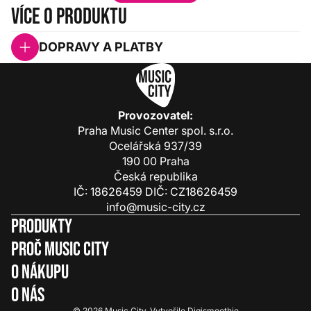
Více o produktu
DOPRAVY A PLATBY
Provozovatel:
Praha Music Center spol. s.r.o.
Ocelářská 937/39
190 00 Praha
Česká republika
IČ: 18626459 DIČ: CZ18626459
info@music-city.cz
Produkty
Proč Music City
O nákupu
O nás
© 2026
Music City
.
Vytvořilo
Digismoothie