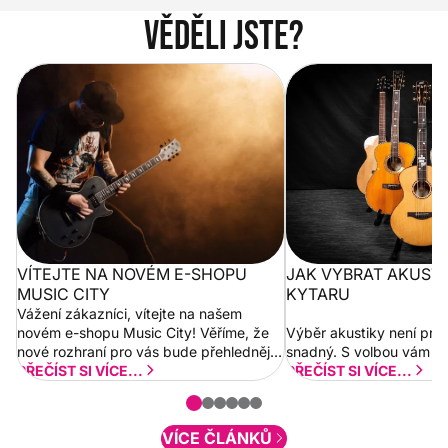
Věděli jste?
Vítejte na novém e-shopu Music
Jak vybrat akustickou
City
VÍTEJTE NA NOVÉM E-SHOPU
JAK VYBRAT AKUST
MUSIC CITY
KYTARU
Vážení zákazníci, vítejte na našem
novém e-shopu Music City! Věříme, že
Výběr akustiky není pro
nové rozhraní pro vás bude přehlednější
snadný. S volbou vám p
a rychlejší. Postupně budeme přidávat
PŘEČÍST SI VÍCE...
PŘEČÍST SI VÍCE...
nové funkcionality a vylepšovat stávající
obsah. Váš názor nás...
VÍCE ČLÁNKŮ