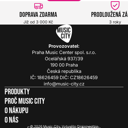
Doprava zdarma
Prodloužená z
Již od 3 000 Kč
3 roky
Provozovatel:
Praha Music Center spol. s.r.o.
Ocelářská 937/39
190 00 Praha
Česká republika
IČ: 18626459 DIČ: CZ18626459
info@music-city.cz
Produkty
Proč Music City
O nákupu
O nás
© 2026
Music City
.
Vytvořilo
Digismoothie