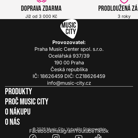
Doprava zdarma
Prodloužená z
Již od 3 000 Kč
3 roky
Provozovatel:
Praha Music Center spol. s.r.o.
Ocelářská 937/39
190 00 Praha
Česká republika
IČ: 18626459 DIČ: CZ18626459
info@music-city.cz
Produkty
Proč Music City
O nákupu
O nás
© 2026
Music City
.
Vytvořilo
Digismoothie
Facebook
Instagram
Youtube
Tiktok