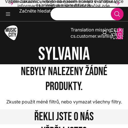
Vážení zákazníci, vítejte na našem novém e-shopu! Více
Vážení zákazníci, vítejte na našem novém e-shopu! Více informací
informací ke změnám se můžete dočíst zde.
ke změnám se můžete dočíst zde.
Začněte hledat
Translation missing:
CELKE
POLOŽE
cs.customer.wishlist
V KOŠÍK
0
Sylvania
Nebyly nalezeny žádné
produkty.
Zkuste použít méně filtrů, nebo
vymazat všechny filtry
.
Řekli jste o nás