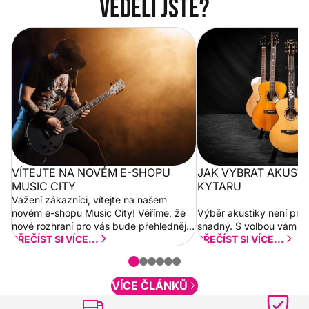
Věděli jste?
Vítejte na novém e-shopu Music
Jak vybrat akustickou
City
VÍTEJTE NA NOVÉM E-SHOPU
JAK VYBRAT AKUST
MUSIC CITY
KYTARU
Vážení zákazníci, vítejte na našem
novém e-shopu Music City! Věříme, že
Výběr akustiky není pro
nové rozhraní pro vás bude přehlednější
snadný. S volbou vám p
a rychlejší. Postupně budeme přidávat
PŘEČÍST SI VÍCE...
PŘEČÍST SI VÍCE...
nové funkcionality a vylepšovat stávající
obsah. Váš názor nás...
VÍCE ČLÁNKŮ