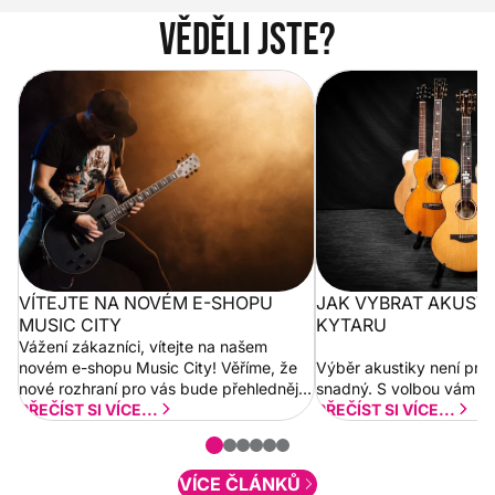
Věděli jste?
Vítejte na novém e-shopu Music
Jak vybrat akustickou
City
VÍTEJTE NA NOVÉM E-SHOPU
JAK VYBRAT AKUST
MUSIC CITY
KYTARU
Vážení zákazníci, vítejte na našem
novém e-shopu Music City! Věříme, že
Výběr akustiky není pro
nové rozhraní pro vás bude přehlednější
snadný. S volbou vám p
a rychlejší. Postupně budeme přidávat
PŘEČÍST SI VÍCE...
PŘEČÍST SI VÍCE...
nové funkcionality a vylepšovat stávající
obsah. Váš názor nás...
VÍCE ČLÁNKŮ