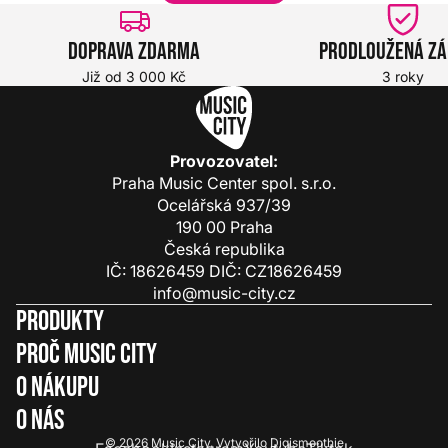
Doprava zdarma
Prodloužená z
Již od 3 000 Kč
3 roky
Provozovatel:
Praha Music Center spol. s.r.o.
Ocelářská 937/39
190 00 Praha
Česká republika
IČ: 18626459 DIČ: CZ18626459
info@music-city.cz
Produkty
Proč Music City
O nákupu
O nás
© 2026
Music City
.
Vytvořilo
Digismoothie