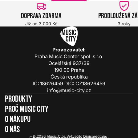
Doprava zdarma
Prodloužená z
Již od 3 000 Kč
3 roky
Provozovatel:
Praha Music Center spol. s.r.o.
Ocelářská 937/39
190 00 Praha
Česká republika
IČ: 18626459 DIČ: CZ18626459
info@music-city.cz
Produkty
Proč Music City
O nákupu
O nás
© 2026
Music City
.
Vytvořilo
Digismoothie