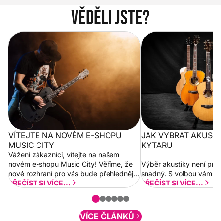
Věděli jste?
Vítejte na novém e-shopu Music
Jak vybrat akustickou
City
VÍTEJTE NA NOVÉM E-SHOPU
JAK VYBRAT AKUST
MUSIC CITY
KYTARU
Vážení zákazníci, vítejte na našem
novém e-shopu Music City! Věříme, že
Výběr akustiky není pro
nové rozhraní pro vás bude přehlednější
snadný. S volbou vám p
a rychlejší. Postupně budeme přidávat
PŘEČÍST SI VÍCE...
PŘEČÍST SI VÍCE...
nové funkcionality a vylepšovat stávající
obsah. Váš názor nás...
VÍCE ČLÁNKŮ