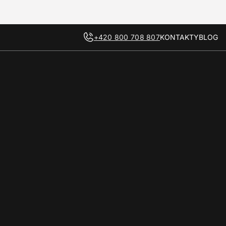
+420 800 708 807
KONTAKTY
BLOG