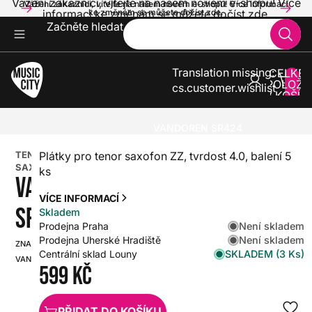
Vážení zákazníci, vítejte na našem novém e-shopu! Více
Vážení zákazníci, vítejte na našem novém e-shopu! Více informací
informací ke změnám se můžete dočíst zde.
ke změnám se můžete dočíst zde.
Začněte hledat
Translation missing:
CELKE
POLOŽE
cs.customer.wishlist
V KOŠÍK
0
KLASIKA
DECHOVÉ NÁSTROJE A PŘÍSLUŠENSTVÍ
PLÁTKY
TENOR SAXOFON
VANDOREN SR424
TENOR
Plátky pro tenor saxofon ZZ, tvrdost 4.0, balení 5
SAXOFON
ks
VANDOREN
VÍCE INFORMACÍ
SR424
Skladem
Není skladem
Prodejna Praha
Není skladem
Prodejna Uherské Hradiště
ZNAČKA:
SKU:
SKLADEM (3 Ks)
Centrální sklad Louny
VANDOREN
HX0000000009833
599 Kč
PŘIDAT DO KOŠÍKU