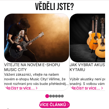
Věděli jste?
Vítejte na novém e-shopu Music
Jak vybrat akustickou
City
VÍTEJTE NA NOVÉM E-SHOPU
JAK VYBRAT AKUST
MUSIC CITY
KYTARU
Vážení zákazníci, vítejte na našem
novém e-shopu Music City! Věříme, že
Výběr akustiky není pro
nové rozhraní pro vás bude přehlednější
snadný. S volbou vám p
a rychlejší. Postupně budeme přidávat
PŘEČÍST SI VÍCE...
PŘEČÍST SI VÍCE...
nové funkcionality a vylepšovat stávající
obsah. Váš názor nás...
VÍCE ČLÁNKŮ