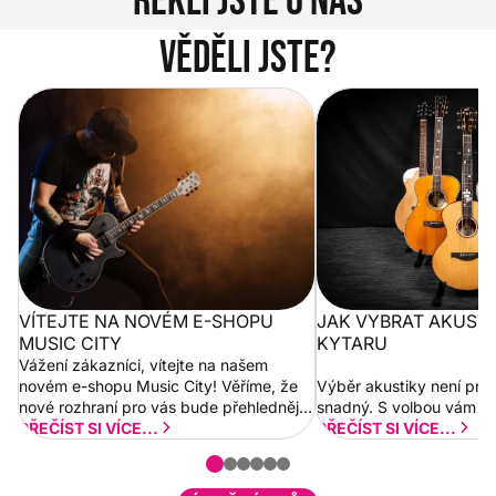
Řekli jste o nás
Věděli jste?
Vítejte na novém e-shopu Music
Jak vybrat akustickou
City
VÍTEJTE NA NOVÉM E-SHOPU
JAK VYBRAT AKUST
MUSIC CITY
KYTARU
Vážení zákazníci, vítejte na našem
novém e-shopu Music City! Věříme, že
Výběr akustiky není pro
nové rozhraní pro vás bude přehlednější
snadný. S volbou vám p
a rychlejší. Postupně budeme přidávat
PŘEČÍST SI VÍCE...
PŘEČÍST SI VÍCE...
nové funkcionality a vylepšovat stávající
obsah. Váš názor nás...