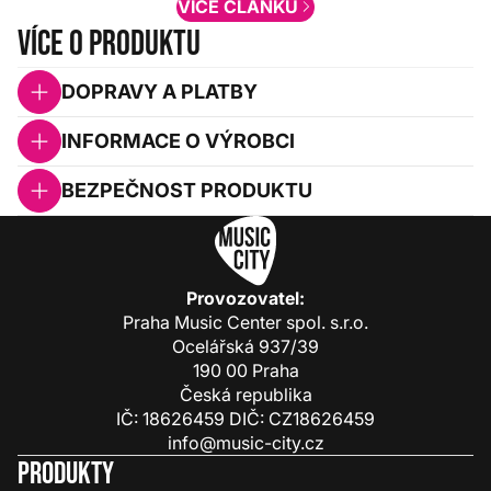
VÍCE ČLÁNKŮ
Více o produktu
DOPRAVY A PLATBY
INFORMACE O VÝROBCI
BEZPEČNOST PRODUKTU
Provozovatel:
Praha Music Center spol. s.r.o.
Ocelářská 937/39
190 00 Praha
Česká republika
IČ: 18626459 DIČ: CZ18626459
info@music-city.cz
Produkty