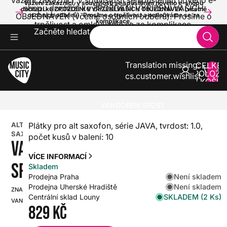
Vážení zákazníci, v souvislosti se spuštěním nového e-
Vážení zákazníci, v souvislosti se spuštěním nového e-shopu
shopu dochází ke ZPOŽDĚNÍ VYŘÍZENÍ VAŠICH
dochází ke ZPOŽDĚNÍ VYŘÍZENÍ VAŠICH OBJEDNÁVEK (včetně
OBJEDNÁVEK (včetně osobních odběrů). Prosíme o
osobních odběrů). Prosíme o trpělivost a omlouváme se za
komplikace.
trpělivost a omlouváme se za komplikace.
Začněte hledat
Translation missing:
CELKE
POLOŽE
cs.customer.wishlist
V KOŠÍK
0
KLASIKA
DECHOVÉ NÁSTROJE A PŘÍSLUŠENSTVÍ
PLÁTKY
ALT SAXOFON
VANDOREN SR261
ALT
Plátky pro alt saxofon, série JAVA, tvrdost: 1.0,
SAXOFON
počet kusů v balení: 10
VANDOREN
VÍCE INFORMACÍ
SR261
Skladem
Není skladem
Prodejna Praha
Není skladem
Prodejna Uherské Hradiště
ZNAČKA:
SKU:
SKLADEM (2 Ks)
Centrální sklad Louny
VANDOREN
HX0000000005418
829 Kč