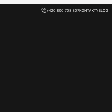
+420 800 708 807
KONTAKTY
BLOG