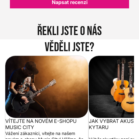
Napsat recenzi
Řekli jste o nás
Věděli jste?
Vítejte na novém e-shopu Music
Jak vybrat akustickou
City
VÍTEJTE NA NOVÉM E-SHOPU
JAK VYBRAT AKUST
MUSIC CITY
KYTARU
Vážení zákazníci, vítejte na našem