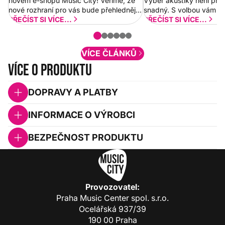
novém e-shopu Music City! Věříme, že
Výběr akustiky není pro
nové rozhraní pro vás bude přehlednější
snadný. S volbou vám p
a rychlejší. Postupně budeme přidávat
PŘEČÍST SI VÍCE...
PŘEČÍST SI VÍCE...
nové funkcionality a vylepšovat stávající
obsah. Váš názor nás...
VÍCE ČLÁNKŮ
Více o produktu
DOPRAVY A PLATBY
INFORMACE O VÝROBCI
BEZPEČNOST PRODUKTU
Provozovatel:
Praha Music Center spol. s.r.o.
Ocelářská 937/39
190 00 Praha