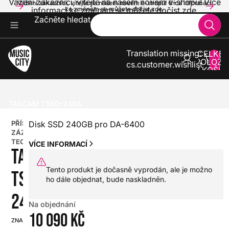
Vážení zákazníci, vítejte na našem novém e-shopu! Více
Vážení zákazníci, vítejte na našem novém e-shopu! Více informací
informací ke změnám se můžete dočíst zde.
ke změnám se můžete dočíst zde.
Začněte hledat
Translation missing:
CELKE
POLOŽE
cs.customer.wishlist
V KOŠÍK
0
STUDIO A NAHRÁVÁNÍ
PŘÍSLUŠENSTVÍ ZÁZNAMOVÉ TECHNIKY
TASCAM TSSD-240A
PŘÍSLUŠENSTVÍ
Disk SSD 240GB pro DA-6400
ZÁZNAMOVÉ
TECHNIKY
VÍCE INFORMACÍ
TASCAM
Tento produkt je dočasně vyprodán, ale je možno
TSSD-
ho dále objednat, bude naskladněn.
240A
Na objednání
10 090 Kč
ZNAČKA:
SKU: