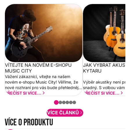
Vítejte na novém e-shopu Music
Jak vybrat akustickou
City
VÍTEJTE NA NOVÉM E-SHOPU
JAK VYBRAT AKUST
MUSIC CITY
KYTARU
Vážení zákazníci, vítejte na našem
novém e-shopu Music City! Věříme, že
Výběr akustiky není pro
nové rozhraní pro vás bude přehlednější
snadný. S volbou vám p
a rychlejší. Postupně budeme přidávat
PŘEČÍST SI VÍCE...
PŘEČÍST SI VÍCE...
nové funkcionality a vylepšovat stávající
obsah. Váš názor nás...
VÍCE ČLÁNKŮ
Více o produktu