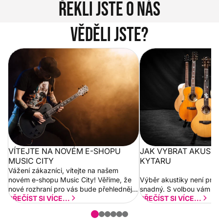
Řekli jste o nás
Věděli jste?
Vítejte na novém e-shopu Music
Jak vybrat akustickou
City
VÍTEJTE NA NOVÉM E-SHOPU
JAK VYBRAT AKUST
MUSIC CITY
KYTARU
Vážení zákazníci, vítejte na našem
novém e-shopu Music City! Věříme, že
Výběr akustiky není pro
nové rozhraní pro vás bude přehlednější
snadný. S volbou vám p
a rychlejší. Postupně budeme přidávat
PŘEČÍST SI VÍCE...
PŘEČÍST SI VÍCE...
nové funkcionality a vylepšovat stávající
obsah. Váš názor nás...