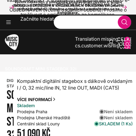
Vážení zákazníci, v souvislosti se spuštěním nového e-
Vážení zákazníci, v souvislosti se spuštěním nového e-shopu
shopu dochází ke ZPOŽDĚNÍ VYŘÍZENÍ VAŠICH
dochází ke ZPOŽDĚNÍ VYŘÍZENÍ VAŠICH OBJEDNÁVEK (včetně
OBJEDNÁVEK (včetně osobních odběrů). Prosíme o
osobních odběrů). Prosíme o trpělivost a omlouváme se za
komplikace.
trpělivost a omlouváme se za komplikace.
Začněte hledat
Translation missing:
CELKE
POLOŽE
cs.customer.wishlist
V KOŠÍK
0
ZVUK A SVĚTLA
MIXÁŽNÍ PULTY
DIGITÁLNÍ MIXÁŽNÍ PULTY
DIGITÁLNÍ STAGEBOXY
SOUNDCRAFT MINI STAGEBOX 32I
DIGITÁLNÍ
Kompaktní digitální stagebox s dálkově ovládaným
STAGEBOXY
I / O, 32 mic/line IN, 12 line OUT, MADI (CAT5)
SOUNDCRAFT
VÍCE INFORMACÍ
MINI
Skladem
Není skladem
Prodejna Praha
STAGEBOX
Není skladem
Prodejna Uherské Hradiště
SKLADEM (1 Ks)
Centrální sklad Louny
51 090 Kč
32I