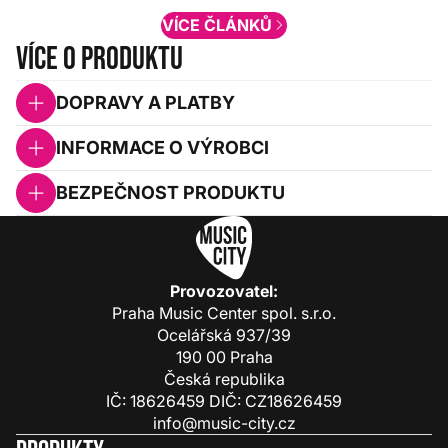
VÍCE ČLÁNKŮ
Více o produktu
DOPRAVY A PLATBY
INFORMACE O VÝROBCI
BEZPEČNOST PRODUKTU
Provozovatel:
Praha Music Center spol. s.r.o.
Ocelářská 937/39
190 00 Praha
Česká republika
IČ: 18626459 DIČ: CZ18626459
info@music-city.cz