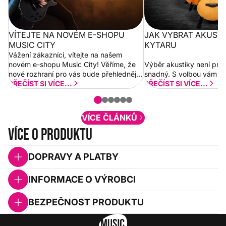
VÍTEJTE NA NOVÉM E-SHOPU
JAK VYBRAT AKUST
MUSIC CITY
KYTARU
Vážení zákazníci, vítejte na našem
novém e-shopu Music City! Věříme, že
Výběr akustiky není pro
nové rozhraní pro vás bude přehlednější
snadný. S volbou vám p
a rychlejší. Postupně budeme přidávat
PŘEČÍST SI VÍCE...
PŘEČÍST SI VÍCE...
nové funkcionality a vylepšovat stávající
obsah. Váš názor nás...
VÍCE ČLÁNKŮ
Více o produktu
DOPRAVY A PLATBY
INFORMACE O VÝROBCI
BEZPEČNOST PRODUKTU