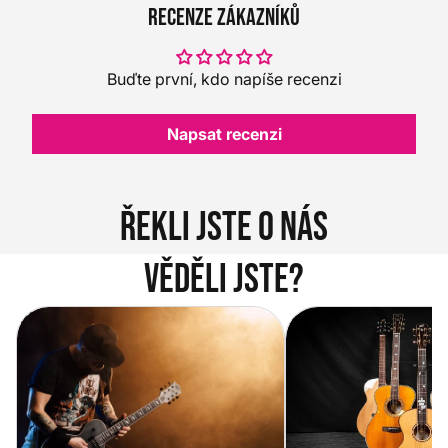
Recenze zákazníků
Buďte první, kdo napíše recenzi
Napsat recenzi
Řekli jste o nás
Věděli jste?
Vítejte na novém e-shopu Music
Jak vybrat akustickou
City