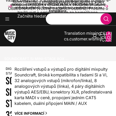
Vážení zákazníci, v souvislosti se spuštěním nového e-
Vážení zákazníci, v souvislosti se spuštěním nového e-shopu
shopu dochází ke ZPOŽDĚNÍ VYŘÍZENÍ VAŠICH
dochází ke ZPOŽDĚNÍ VYŘÍZENÍ VAŠICH OBJEDNÁVEK (včetně
OBJEDNÁVEK (včetně osobních odběrů). Prosíme o
osobních odběrů). Prosíme o trpělivost a omlouváme se za
komplikace.
trpělivost a omlouváme se za komplikace.
Začněte hledat
Translation missing:
CELKE
POLOŽE
cs.customer.wishlist
V KOŠÍK
0
ZVUK A SVĚTLA
MIXÁŽNÍ PULTY
DIGITÁLNÍ MIXÁŽNÍ PULTY
DIGITÁLNÍ STAGEBOXY
SOUNDCRAFT SI MINI-STAGE BOX 32R
DIGITÁLNÍ
Rozšíření vstupů a výstupů pro digitální mixpulty
STAGEBOXY
Soundcraft, široká kompatibilita s řadami Si a Vi,
SOUNDCRAFT
32 analogových vstupů (mikrofon/linka), 8
analogových výstupů (linka), 4 páry digitálních
SI MINI-
výstupů AES/EBU, konektory XLR, předinstalovaná
karta MADI v ceně, propojení jedním CAT5
STAGE BOX
kabelem, duální připojení MAIN / AUX
32R
VÍCE INFORMACÍ