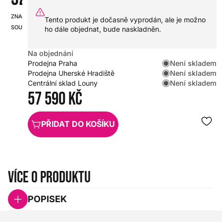
ZNAČKA:
SKU:
Tento produkt je dočasně vyprodán, ale je možno
SOUNDCRAFT
HX0000000082827
ho dále objednat, bude naskladněn.
Na objednání
Není skladem
Prodejna Praha
Není skladem
Prodejna Uherské Hradiště
Není skladem
Centrální sklad Louny
57 590 Kč
PŘIDAT DO KOŠÍKU
Více o produktu
POPISEK