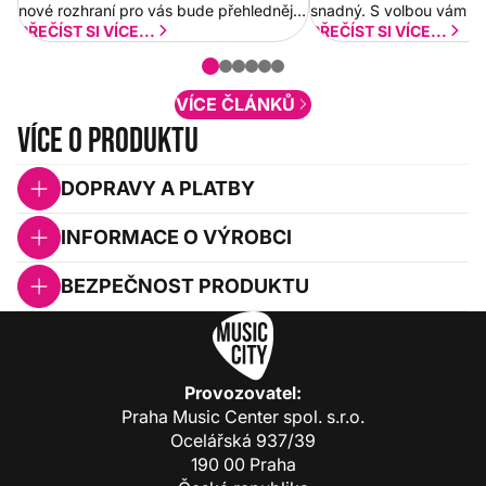
nové rozhraní pro vás bude přehlednější
snadný. S volbou vám p
a rychlejší. Postupně budeme přidávat
PŘEČÍST SI VÍCE...
PŘEČÍST SI VÍCE...
nové funkcionality a vylepšovat stávající
obsah. Váš názor nás...
VÍCE ČLÁNKŮ
Více o produktu
DOPRAVY A PLATBY
INFORMACE O VÝROBCI
BEZPEČNOST PRODUKTU
Provozovatel:
Praha Music Center spol. s.r.o.
Ocelářská 937/39
190 00 Praha