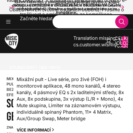
Vážení zákazníci, v souvislosti se spuštěním nového e-
Vážení zákazníci, v souvislosti se spuštěním nového e-shopu
shopu dochází ke ZPOŽDĚNÍ VYŘÍZENÍ VAŠICH
dochází ke ZPOŽDĚNÍ VYŘÍZENÍ VAŠICH OBJEDNÁVEK (včetně
OBJEDNÁVEK (včetně osobních odběrů). Prosíme o
osobních odběrů). Prosíme o trpělivost a omlouváme se za
komplikace.
trpělivost a omlouváme se za komplikace.
Začněte hledat
Translation missing:
CELKE
POLOŽE
cs.customer.wishlist
V KOŠÍK
0
ZVUK A SVĚTLA
MIXÁŽNÍ PULTY
ANALOGOVÉ MIXÁŽNÍ PULTY
MIXÁŽNÍ PULTY BEZ EFEKTU
SOUNDCRAFT GB8-48CH
MIXÁŽNÍ
Mixážní pult - Live série, pro živé (FOH) i
PULTY
monitorové aplikace, 48 mono kanálů, 4 stereo
BEZ
kanály, 4 pásmový EQ s 2x laditelnými středy, 8x
EFEKTU
Aux, 8x podskupina, 3x výstup (L/R + Mono), 4x
SOUNDCRAFT
Mute skupina, Limiter na záznamovém výstupu,
individuálně spínaný Phantom, 11x 4 Matrix,
GB8-48CH
Aux/Group Swap, Meter bridge
ZNAČKA:
SKU:
VÍCE INFORMACÍ