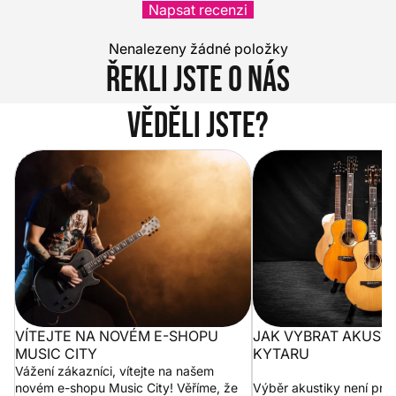
Napsat recenzi
Nenalezeny žádné položky
Řekli jste o nás
Věděli jste?
Vítejte na novém e-shopu Music
Jak vybrat akustickou
City
VÍTEJTE NA NOVÉM E-SHOPU
JAK VYBRAT AKUST
MUSIC CITY
KYTARU
Vážení zákazníci, vítejte na našem
novém e-shopu Music City! Věříme, že
Výběr akustiky není pro