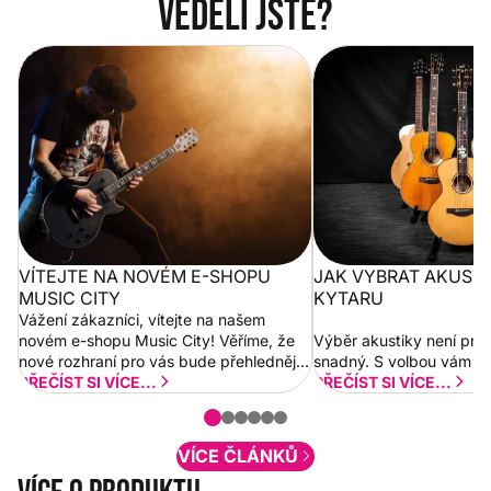
Věděli jste?
Vítejte na novém e-shopu Music
Jak vybrat akustickou
City
VÍTEJTE NA NOVÉM E-SHOPU
JAK VYBRAT AKUST
MUSIC CITY
KYTARU
Vážení zákazníci, vítejte na našem
novém e-shopu Music City! Věříme, že
Výběr akustiky není pro
nové rozhraní pro vás bude přehlednější
snadný. S volbou vám p
a rychlejší. Postupně budeme přidávat
PŘEČÍST SI VÍCE...
PŘEČÍST SI VÍCE...
nové funkcionality a vylepšovat stávající
obsah. Váš názor nás...
VÍCE ČLÁNKŮ