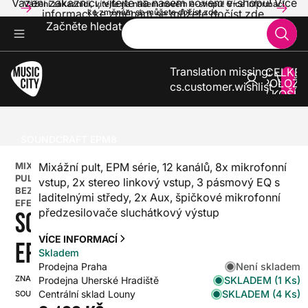
Vážení zákazníci, vítejte na našem novém e-shopu! Více
Vážení zákazníci, vítejte na našem novém e-shopu! Více informací
informací ke změnám se můžete dočíst zde.
ke změnám se můžete dočíst zde.
Začněte hledat
Translation missing:
CELKE
POLOŽE
cs.customer.wishlist
V KOŠÍK
0
ZVUK A SVĚTLA
MIXÁŽNÍ PULTY
ANALOGOVÉ MIXÁŽNÍ PULTY
MIXÁŽNÍ PULTY BEZ EFEKTU
SOUNDCRAFT EPM8
MIXÁŽNÍ
Mixážní pult, EPM série, 12 kanálů, 8x mikrofonní
PULTY
vstup, 2x stereo linkový vstup, 3 pásmový EQ s
BEZ
laditelnými středy, 2x Aux, špičkové mikrofonní
EFEKTU
předzesilovače sluchátkový výstup
SOUNDCRAFT
VÍCE INFORMACÍ
EPM8
Skladem
Není skladem
Prodejna Praha
ZNAČKA:
SKU:
SKLADEM (1 Ks)
Prodejna Uherské Hradiště
SKLADEM (4 Ks)
Centrální sklad Louny
SOUNDCRAFT
HX0000000022087