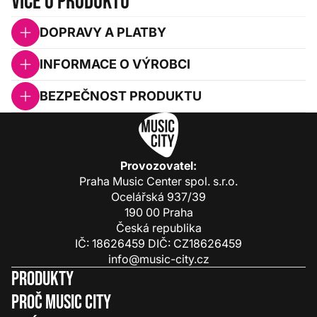
Více o produktu
DOPRAVY A PLATBY
INFORMACE O VÝROBCI
BEZPEČNOST PRODUKTU
Provozovatel:
Praha Music Center spol. s.r.o.
Ocelářská 937/39
190 00 Praha
Česká republika
IČ: 18626459 DIČ: CZ18626459
info@music-city.cz
Produkty
Proč Music City