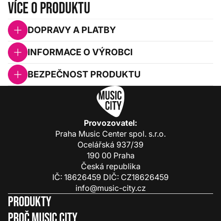
Více o produktu
DOPRAVY A PLATBY
INFORMACE O VÝROBCI
BEZPEČNOST PRODUKTU
Provozovatel:
Praha Music Center spol. s.r.o.
Ocelářská 937/39
190 00 Praha
Česká republika
IČ: 18626459 DIČ: CZ18626459
info@music-city.cz
Produkty
Proč Music City