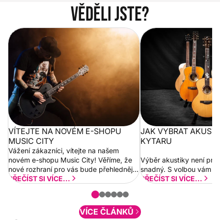
Věděli jste?
Vítejte na novém e-shopu Music
Jak vybrat akustickou
City
VÍTEJTE NA NOVÉM E-SHOPU
JAK VYBRAT AKUST
MUSIC CITY
KYTARU
Vážení zákazníci, vítejte na našem
novém e-shopu Music City! Věříme, že
Výběr akustiky není pro
nové rozhraní pro vás bude přehlednější
snadný. S volbou vám p
a rychlejší. Postupně budeme přidávat
PŘEČÍST SI VÍCE...
PŘEČÍST SI VÍCE...
nové funkcionality a vylepšovat stávající
obsah. Váš názor nás...
VÍCE ČLÁNKŮ