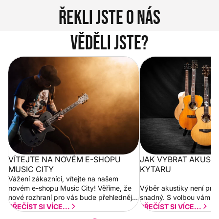
Řekli jste o nás
Věděli jste?
Vítejte na novém e-shopu Music
Jak vybrat akustickou
City
VÍTEJTE NA NOVÉM E-SHOPU
JAK VYBRAT AKUST
MUSIC CITY
KYTARU
Vážení zákazníci, vítejte na našem
novém e-shopu Music City! Věříme, že
Výběr akustiky není pro
nové rozhraní pro vás bude přehlednější
snadný. S volbou vám p
a rychlejší. Postupně budeme přidávat
PŘEČÍST SI VÍCE...
PŘEČÍST SI VÍCE...
nové funkcionality a vylepšovat stávající