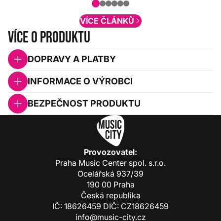
obsah. Váš názor nás...
VÍCE ČLÁNKŮ
Více o produktu
DOPRAVY A PLATBY
INFORMACE O VÝROBCI
BEZPEČNOST PRODUKTU
Provozovatel:
Praha Music Center spol. s.r.o.
Ocelářská 937/39
190 00 Praha
Česká republika
IČ: 18626459 DIČ: CZ18626459
info@music-city.cz