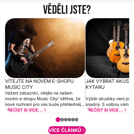
Věděli jste?
Vítejte na novém e-shopu Music
Jak vybrat akustickou
City
VÍTEJTE NA NOVÉM E-SHOPU
JAK VYBRAT AKUST
MUSIC CITY
KYTARU
Vážení zákazníci, vítejte na našem
novém e-shopu Music City! Věříme, že
Výběr akustiky není pro
nové rozhraní pro vás bude přehlednější
snadný. S volbou vám p
a rychlejší. Postupně budeme přidávat
PŘEČÍST SI VÍCE...
PŘEČÍST SI VÍCE...
nové funkcionality a vylepšovat stávající
obsah. Váš názor nás...
VÍCE ČLÁNKŮ