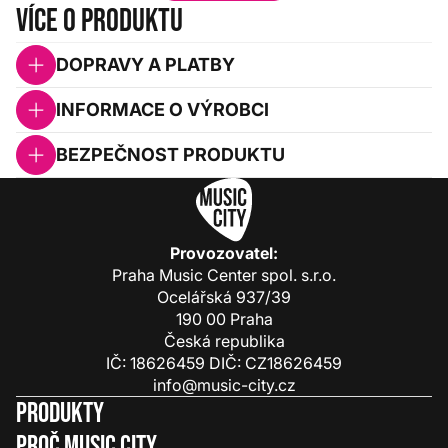
Více o produktu
DOPRAVY A PLATBY
INFORMACE O VÝROBCI
BEZPEČNOST PRODUKTU
Provozovatel:
Praha Music Center spol. s.r.o.
Ocelářská 937/39
190 00 Praha
Česká republika
IČ: 18626459 DIČ: CZ18626459
info@music-city.cz
Produkty
Proč Music City