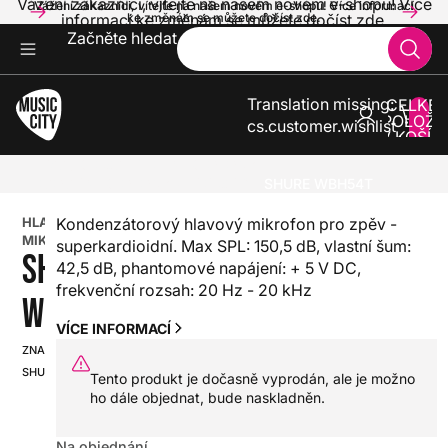
Vážení zákazníci, vítejte na našem novém e-shopu! Více
Vážení zákazníci, vítejte na našem novém e-shopu! Více informací
informací ke změnám se můžete dočíst zde.
ke změnám se můžete dočíst zde.
Začněte hledat
Translation missing:
CELKE
POLOŽE
cs.customer.wishlist
V KOŠÍK
0
ZVUK A SVĚTLA
MIKROFONY
HLAVOVÉ MIKROFONY (HEADSET)
SHURE WBH54T
HLASOVÝ
Kondenzátorový hlavový mikrofon pro zpěv -
MIKROFON
superkardioidní. Max SPL: 150,5 dB, vlastní šum:
SHURE
42,5 dB, phantomové napájení: + 5 V DC,
frekvenční rozsah: 20 Hz - 20 kHz
WBH54T
VÍCE INFORMACÍ
ZNAČKA:
SKU:
SHURE
HX0000000010163
Tento produkt je dočasně vyprodán, ale je možno
ho dále objednat, bude naskladněn.
Na objednání