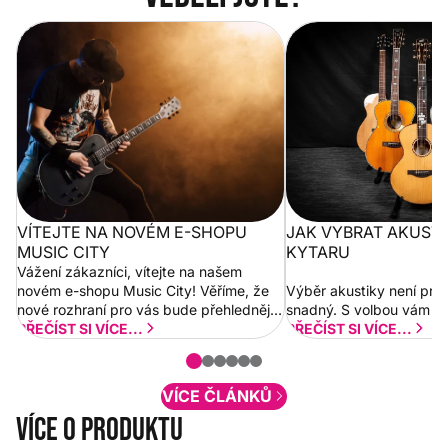
Vítejte na novém e-shopu Music
Jak vybrat akustickou
City
VÍTEJTE NA NOVÉM E-SHOPU
JAK VYBRAT AKUST
MUSIC CITY
KYTARU
Vážení zákazníci, vítejte na našem
novém e-shopu Music City! Věříme, že
Výběr akustiky není pro
nové rozhraní pro vás bude přehlednější
snadný. S volbou vám p
a rychlejší. Postupně budeme přidávat
PŘEČÍST SI VÍCE...
PŘEČÍST SI VÍCE...
nové funkcionality a vylepšovat stávající
obsah. Váš názor nás...
VÍCE ČLÁNKŮ
Více o produktu