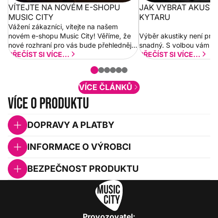
VÍTEJTE NA NOVÉM E-SHOPU
JAK VYBRAT AKUST
MUSIC CITY
KYTARU
Vážení zákazníci, vítejte na našem
novém e-shopu Music City! Věříme, že
Výběr akustiky není pro
nové rozhraní pro vás bude přehlednější
snadný. S volbou vám p
a rychlejší. Postupně budeme přidávat
PŘEČÍST SI VÍCE...
PŘEČÍST SI VÍCE...
nové funkcionality a vylepšovat stávající
obsah. Váš názor nás...
VÍCE ČLÁNKŮ
Více o produktu
DOPRAVY A PLATBY
INFORMACE O VÝROBCI
BEZPEČNOST PRODUKTU
Provozovatel: