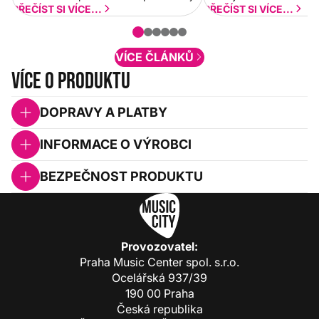
a rychlejší. Postupně budeme přidávat
PŘEČÍST SI VÍCE...
PŘEČÍST SI VÍCE...
nové funkcionality a vylepšovat stávající
obsah. Váš názor nás...
VÍCE ČLÁNKŮ
Více o produktu
DOPRAVY A PLATBY
INFORMACE O VÝROBCI
BEZPEČNOST PRODUKTU
Provozovatel:
Praha Music Center spol. s.r.o.
Ocelářská 937/39
190 00 Praha
Česká republika