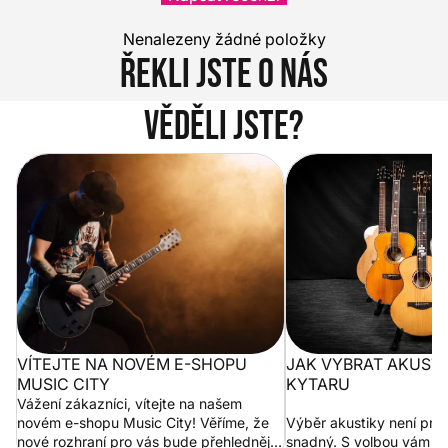
Nenalezeny žádné položky
Řekli jste o nás
Věděli jste?
Vítejte na novém e-shopu Music
Jak vybrat akustickou
City
VÍTEJTE NA NOVÉM E-SHOPU
JAK VYBRAT AKUST
MUSIC CITY
KYTARU
Vážení zákazníci, vítejte na našem
novém e-shopu Music City! Věříme, že
Výběr akustiky není pro
nové rozhraní pro vás bude přehlednější
snadný. S volbou vám p