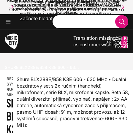
Vážení zákazníci, v souvislosti se spuštěním nového e-
Vážení zákazníci, v souvislosti se spuštěním nového e-shopu
shopu dochází ke ZPOŽDĚNÍ VYŘÍZENÍ VAŠICH
dochází ke ZPOŽDĚNÍ VYŘÍZENÍ VAŠICH OBJEDNÁVEK (včetně
OBJEDNÁVEK (včetně osobních odběrů). Prosíme o
osobních odběrů). Prosíme o trpělivost a omlouváme se za
komplikace.
trpělivost a omlouváme se za komplikace.
Začněte hledat
Translation missing:
CELKE
POLOŽE
cs.customer.wishlist
V KOŠÍK
0
ZVUK A SVĚTLA
BEZDRÁTOVÉ SYSTÉMY
BEZDRÁTOVÉ SYSTÉMY S RUČNÍM MIKROFONEM
SHURE BLX288E/B58 K3E 606 - 630 MHZ
BEZDRÁTOVÉ
Shure BLX288E/B58 K3E 606 - 630 MHz • Duální
SYSTÉMY S
bezdrátový set s 2x ručním (handheld)
RUČNÍM
mikrofonem, série BLX, mikrofonní kapsle: Beta 58,
MIKROFONEM
duální diverzitní přijímač, vypínač, napájení: 2x AA
SHURE
baterie, automatická synchronizace s přijímačem,
pásmo UHF, dosah: 91 m, možnost provozu až 12
BLX288E/B58
systémů současně, pracovní frekvence: 606 - 630
MHz
K3E 606 - 630