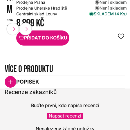
Není skladem
Prodejna Praha
MHZ
Není skladem
Prodejna Uherské Hradiště
SKLADEM (4 Ks)
Centrální sklad Louny
8 899 Kč
ZNAČKA:
SKU:
SHURE
HX0000000035550
PŘIDAT DO KOŠÍKU
Více o produktu
POPISEK
Recenze zákazníků
Buďte první, kdo napíše recenzi
Napsat recenzi
Nenalezeny žádné položky