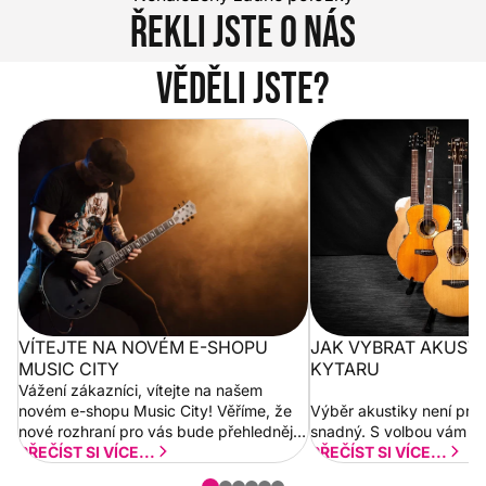
Řekli jste o nás
Věděli jste?
Vítejte na novém e-shopu Music
Jak vybrat akustickou
City
VÍTEJTE NA NOVÉM E-SHOPU
JAK VYBRAT AKUST
MUSIC CITY
KYTARU
Vážení zákazníci, vítejte na našem
novém e-shopu Music City! Věříme, že
Výběr akustiky není pro
nové rozhraní pro vás bude přehlednější
snadný. S volbou vám p
a rychlejší. Postupně budeme přidávat
PŘEČÍST SI VÍCE...
PŘEČÍST SI VÍCE...
nové funkcionality a vylepšovat stávající