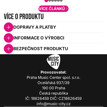
obsah. Váš názor nás...
VÍCE ČLÁNKŮ
Více o produktu
DOPRAVY A PLATBY
INFORMACE O VÝROBCI
BEZPEČNOST PRODUKTU
Provozovatel:
Praha Music Center spol. s.r.o.
Ocelářská 937/39
190 00 Praha
Česká republika
IČ: 18626459 DIČ: CZ18626459
info@music-city.cz