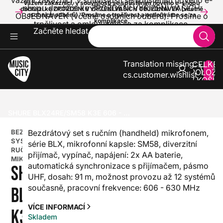
Vážení zákazníci, v souvislosti se spuštěním nového e-
Vážení zákazníci, v souvislosti se spuštěním nového e-shopu
shopu dochází ke ZPOŽDĚNÍ VYŘÍZENÍ VAŠICH
dochází ke ZPOŽDĚNÍ VYŘÍZENÍ VAŠICH OBJEDNÁVEK (včetně
OBJEDNÁVEK (včetně osobních odběrů). Prosíme o
osobních odběrů). Prosíme o trpělivost a omlouváme se za
komplikace.
trpělivost a omlouváme se za komplikace.
Začněte hledat
Translation missing:
CELKE
POLOŽE
cs.customer.wishlist
V KOŠÍK
0
ZVUK A SVĚTLA
BEZDRÁTOVÉ SYSTÉMY
BEZDRÁTOVÉ SYSTÉMY S RUČNÍM MIKROFONEM
SHURE BLX24RE/SM58 K3E 606 - 630 MHZ
BEZDRÁTOVÉ
Bezdrátový set s ručním (handheld) mikrofonem,
SYSTÉMY S
série BLX, mikrofonní kapsle: SM58, diverzitní
RUČNÍM
přijímač, vypínač, napájení: 2x AA baterie,
MIKROFONEM
automatická synchronizace s přijímačem, pásmo
SHURE
UHF, dosah: 91 m, možnost provozu až 12 systémů
současně, pracovní frekvence: 606 - 630 MHz
BLX24RE/SM58
VÍCE INFORMACÍ
K3E 606 - 630
Skladem