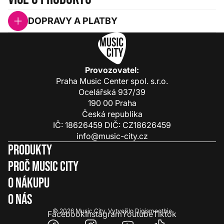
DOPRAVY A PLATBY
Provozovatel:
Praha Music Center spol. s.r.o.
Ocelářská 937/39
190 00 Praha
Česká republika
IČ: 18626459 DIČ: CZ18626459
info@music-city.cz
Produkty
Proč Music City
O nákupu
O nás
© 2026
Music City
.
Vytvořilo
Digismoothie
Facebook
Instagram
Youtube
Tiktok