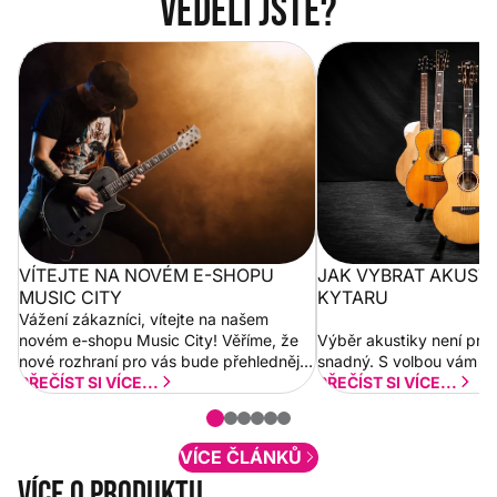
Věděli jste?
Vítejte na novém e-shopu Music
Jak vybrat akustickou
City
VÍTEJTE NA NOVÉM E-SHOPU
JAK VYBRAT AKUST
MUSIC CITY
KYTARU
Vážení zákazníci, vítejte na našem
novém e-shopu Music City! Věříme, že
Výběr akustiky není pro
nové rozhraní pro vás bude přehlednější
snadný. S volbou vám p
a rychlejší. Postupně budeme přidávat
PŘEČÍST SI VÍCE...
PŘEČÍST SI VÍCE...
nové funkcionality a vylepšovat stávající
obsah. Váš názor nás...
VÍCE ČLÁNKŮ
Více o produktu