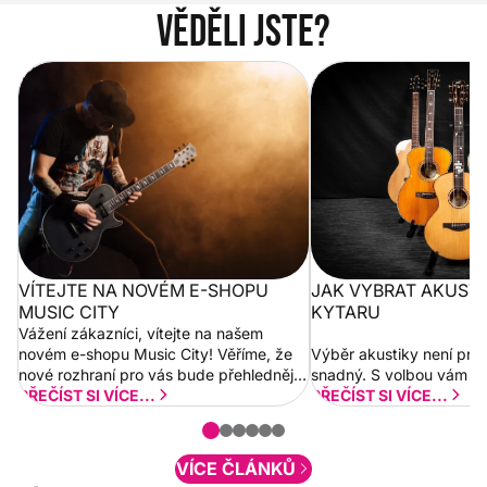
Věděli jste?
Vítejte na novém e-shopu Music
Jak vybrat akustickou
City
VÍTEJTE NA NOVÉM E-SHOPU
JAK VYBRAT AKUST
MUSIC CITY
KYTARU
Vážení zákazníci, vítejte na našem
novém e-shopu Music City! Věříme, že
Výběr akustiky není pro
nové rozhraní pro vás bude přehlednější
snadný. S volbou vám p
a rychlejší. Postupně budeme přidávat
PŘEČÍST SI VÍCE...
PŘEČÍST SI VÍCE...
nové funkcionality a vylepšovat stávající
obsah. Váš názor nás...
VÍCE ČLÁNKŮ