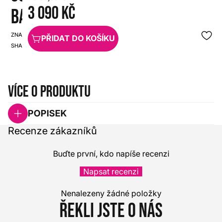
3 090 Kč
BASIC
ZNAČKA:
SKU:
PŘIDAT DO KOŠÍKU
SHADOW
HX0000000023915
Více o produktu
POPISEK
Recenze zákazníků
Buďte první, kdo napíše recenzi
Napsat recenzi
Nenalezeny žádné položky
Řekli jste o nás