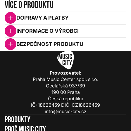
Více o produktu
DOPRAVY A PLATBY
INFORMACE O VÝROBCI
BEZPEČNOST PRODUKTU
Provozovatel:
Praha Music Center spol. s.r.o.
Ocelářská 937/39
190 00 Praha
Česká republika
IČ: 18626459 DIČ: CZ18626459
info@music-city.cz
Produkty
Proč Music City