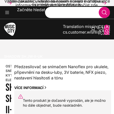
Vážení zákazníci, vítejte na našem novém e-shopu! Více
Vážení zákazníci, vítejte na našem novém e-shopu! Více informací
informací ke změnám se můžete dočíst zde.
ke změnám se můžete dočíst zde.
Začněte hledat
Translation missing:
CELKE
POLOŽE
cs.customer.wishlist
V KOŠÍK
0
KYTARY
PŘÍSLUŠENSTVÍ PRO KYTARY A BASKYTARY
KYTAROVÉ A BASKYTAROVÉ SNÍMAČE
OSTATNÍ SNÍMAČE, KYTAROVÁ ELEKTRONIKA
SHADOW SH JW-II-UK
OSTATNÍ
Předzesilovač se snímačem Nanoflex pro ukulele,
SNÍMAČE,
připevnění na desku-luby, 3V baterie, NFX piezo,
KYTAROVÁ
nastavení hlasitosti a tónu
ELEKTRONIKA
SHADOW
VÍCE INFORMACÍ
SH JW-
Tento produkt je dočasně vyprodán, ale je možno
ho dále objednat, bude naskladněn.
II-UK