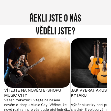
Řekli jste o nás
Věděli jste?
Vítejte na novém e-shopu Music
Jak vybrat akustickou
City
VÍTEJTE NA NOVÉM E-SHOPU
JAK VYBRAT AKUST
MUSIC CITY
KYTARU
Vážení zákazníci, vítejte na našem
novém e-shopu Music City! Věříme, že
Výběr akustiky není pro
nové rozhraní pro vás bude přehlednější
snadný. S volbou vám p