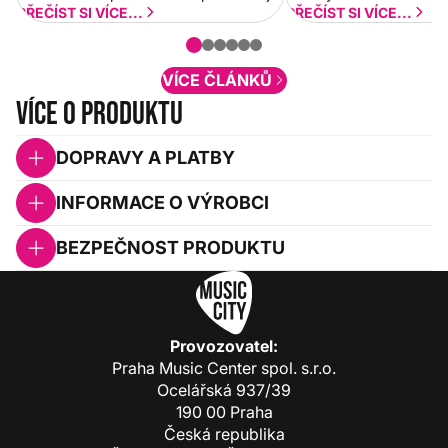
a rychlejší. Postupně budeme přidávat
PŘEČÍST SI VÍCE...
PŘEČÍST SI VÍCE...
nové funkcionality a vylepšovat stávající
obsah. Váš názor nás...
VÍCE ČLÁNKŮ
Více o produktu
DOPRAVY A PLATBY
INFORMACE O VÝROBCI
BEZPEČNOST PRODUKTU
Provozovatel:
Praha Music Center spol. s.r.o.
Ocelářská 937/39
190 00 Praha
Česká republika