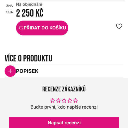
Na objednání
ZNAČKA:
SKU:
2 250 Kč
SHADOW
HX0000000036186
PŘIDAT DO KOŠÍKU
Více o produktu
POPISEK
Recenze zákazníků
Buďte první, kdo napíše recenzi
Napsat recenzi