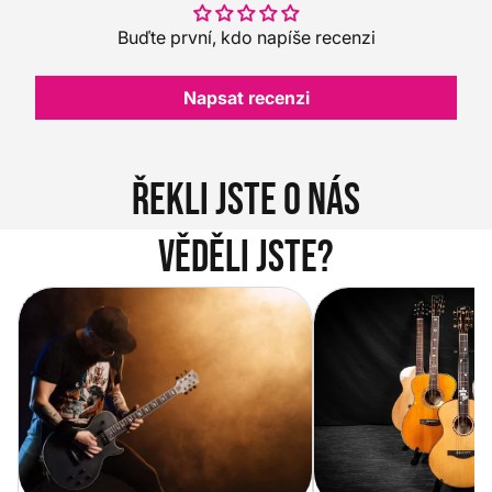
Buďte první, kdo napíše recenzi
Napsat recenzi
Řekli jste o nás
Věděli jste?
Vítejte na novém e-shopu Music
Jak vybrat akustickou
City