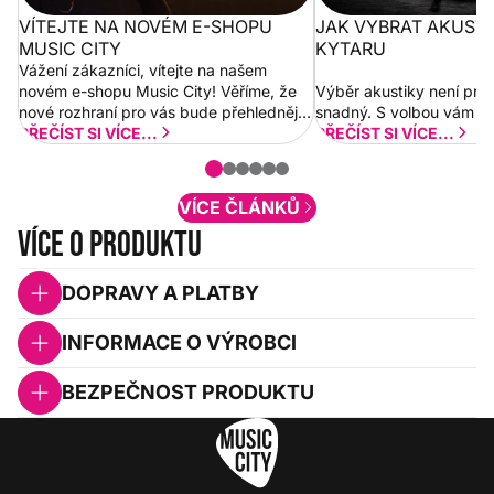
VÍTEJTE NA NOVÉM E-SHOPU
JAK VYBRAT AKUST
MUSIC CITY
KYTARU
Vážení zákazníci, vítejte na našem
novém e-shopu Music City! Věříme, že
Výběr akustiky není pro
nové rozhraní pro vás bude přehlednější
snadný. S volbou vám p
a rychlejší. Postupně budeme přidávat
PŘEČÍST SI VÍCE...
PŘEČÍST SI VÍCE...
nové funkcionality a vylepšovat stávající
obsah. Váš názor nás...
VÍCE ČLÁNKŮ
Více o produktu
DOPRAVY A PLATBY
INFORMACE O VÝROBCI
BEZPEČNOST PRODUKTU