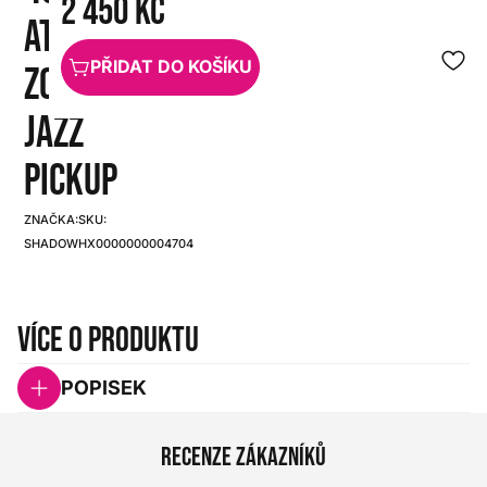
2 450 Kč
ATTILA
PŘIDAT DO KOŠÍKU
ZOLLER
JAZZ
PICKUP
ZNAČKA:
SKU:
SHADOW
HX0000000004704
Více o produktu
POPISEK
Recenze zákazníků