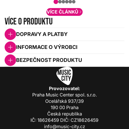
obsah. Váš názor nás...
VÍCE ČLÁNKŮ
Více o produktu
DOPRAVY A PLATBY
INFORMACE O VÝROBCI
BEZPEČNOST PRODUKTU
Provozovatel:
Praha Music Center spol. s.r.o.
Ocelářská 937/39
190 00 Praha
Česká republika
IČ: 18626459 DIČ: CZ18626459
info@music-city.cz