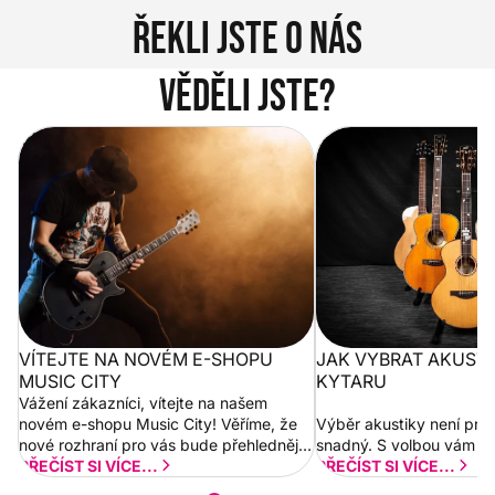
Řekli jste o nás
Věděli jste?
Vítejte na novém e-shopu Music
Jak vybrat akustickou
City
VÍTEJTE NA NOVÉM E-SHOPU
JAK VYBRAT AKUST
MUSIC CITY
KYTARU
Vážení zákazníci, vítejte na našem
novém e-shopu Music City! Věříme, že
Výběr akustiky není pro
nové rozhraní pro vás bude přehlednější
snadný. S volbou vám p
a rychlejší. Postupně budeme přidávat
PŘEČÍST SI VÍCE...
PŘEČÍST SI VÍCE...
nové funkcionality a vylepšovat stávající