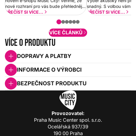
novém e-shopu Music City! Věříme, že
Výběr akustiky není pro
nové rozhraní pro vás bude přehlednější
snadný. S volbou vám p
a rychlejší. Postupně budeme přidávat
PŘEČÍST SI VÍCE...
PŘEČÍST SI VÍCE...
nové funkcionality a vylepšovat stávající
obsah. Váš názor nás...
VÍCE ČLÁNKŮ
Více o produktu
DOPRAVY A PLATBY
INFORMACE O VÝROBCI
BEZPEČNOST PRODUKTU
Provozovatel:
Praha Music Center spol. s.r.o.
Ocelářská 937/39
190 00 Praha