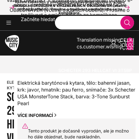
Vážení zákazníci, v souvislosti se spuštěním nového e-
Vážení zákazníci, v souvislosti se spuštěním nového e-shopu
shopu dochází ke ZPOŽDĚNÍ VYŘÍZENÍ VAŠICH
dochází ke ZPOŽDĚNÍ VYŘÍZENÍ VAŠICH OBJEDNÁVEK (včetně
OBJEDNÁVEK (včetně osobních odběrů). Prosíme o
osobních odběrů). Prosíme o trpělivost a omlouváme se za
komplikace.
trpělivost a omlouváme se za komplikace.
Začněte hledat
Translation missing:
CELKE
POLOŽE
cs.customer.wishlist
V KOŠÍK
0
KYTARY
ELEKTRICKÉ KYTARY
VÍCESTRUNNÉ A BARYTONOVÉ ELEKTRICKÉ KYTARY
BARYTONOVÉ KYTARY
SCHECTER 293 HELLCAT VI 3TSBP
ELEKTRICKÁ
Elektrická barytónová kytara, tělo: bahenní jasan,
KYTARA
krk: javor, hmatník: pau ferro, snímače: 3x Schecter
SCHECTER
USA MonsterTone Stack, barva: 3-Tone Sunburst
Pearl
293
VÍCE INFORMACÍ
HELLCAT
Tento produkt je dočasně vyprodán, ale je možno
VI 3TSBP
ho dále objednat, bude naskladněn.