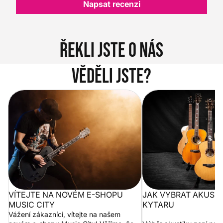
Napsat recenzi
Řekli jste o nás
Věděli jste?
Vítejte na novém e-shopu Music
Jak vybrat akustickou
City
VÍTEJTE NA NOVÉM E-SHOPU
JAK VYBRAT AKUST
MUSIC CITY
KYTARU
Vážení zákazníci, vítejte na našem