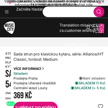
Vážení zákazníci, vítejte na našem novém e-shopu! Více
Vážení zákazníci, vítejte na našem novém e-shopu! Více informací
informací ke změnám se můžete dočíst zde.
ke změnám se můžete dočíst zde.
Začněte hledat
Translation missing:
CELKE
POLOŽE
cs.customer.wishlist
V KOŠÍK
0
KYTARY
STRUNY PRO KYTARY
STRUNY PRO KLASICKOU KYTARU
SAVAREZ 540R
STRUNY
Sada strun pro klasickou kytaru, série: Alliance/HT
PRO
Classic, tvrdost: Medium
KLASICKOU
KYTARU
VÍCE INFORMACÍ
SAVAREZ
Skladem
Není skladem
Prodejna Praha
540R
SKLADEM (1 Ks)
Prodejna Uherské Hradiště
SKLADEM (> 5 Ks)
Centrální sklad Louny
369 Kč
ZNAČKA:
SKU:
SAVAREZ
HX0000000004503
AKCE
PŘIDAT DO KOŠÍKU