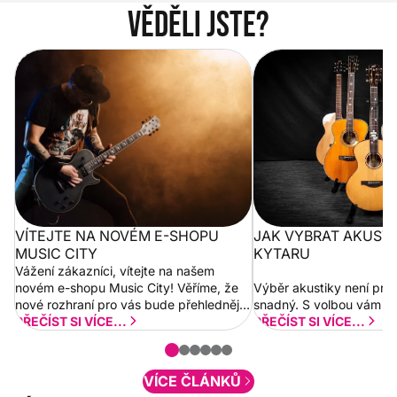
Věděli jste?
Vítejte na novém e-shopu Music
Jak vybrat akustickou
City
VÍTEJTE NA NOVÉM E-SHOPU
JAK VYBRAT AKUST
MUSIC CITY
KYTARU
Vážení zákazníci, vítejte na našem
novém e-shopu Music City! Věříme, že
Výběr akustiky není pro
nové rozhraní pro vás bude přehlednější
snadný. S volbou vám p
a rychlejší. Postupně budeme přidávat
PŘEČÍST SI VÍCE...
PŘEČÍST SI VÍCE...
nové funkcionality a vylepšovat stávající
obsah. Váš názor nás...
VÍCE ČLÁNKŮ