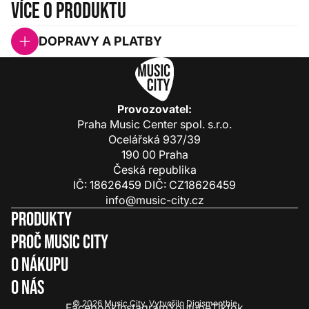
Více o produktu
DOPRAVY A PLATBY
Provozovatel:
Praha Music Center spol. s.r.o.
Ocelářská 937/39
190 00 Praha
Česká republika
IČ: 18626459 DIČ: CZ18626459
info@music-city.cz
Produkty
Proč Music City
O nákupu
O nás
© 2026
Music City
.
Vytvořilo
Digismoothie
Facebook
Instagram
Youtube
Tiktok