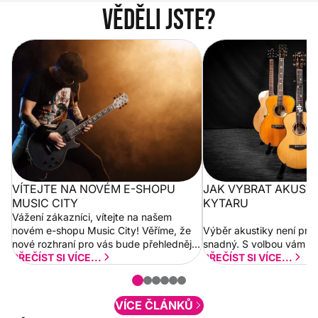
Věděli jste?
Vítejte na novém e-shopu Music
Jak vybrat akustickou
City
VÍTEJTE NA NOVÉM E-SHOPU
JAK VYBRAT AKUST
MUSIC CITY
KYTARU
Vážení zákazníci, vítejte na našem
novém e-shopu Music City! Věříme, že
Výběr akustiky není pro
nové rozhraní pro vás bude přehlednější
snadný. S volbou vám p
a rychlejší. Postupně budeme přidávat
PŘEČÍST SI VÍCE...
PŘEČÍST SI VÍCE...
nové funkcionality a vylepšovat stávající
obsah. Váš názor nás...
VÍCE ČLÁNKŮ