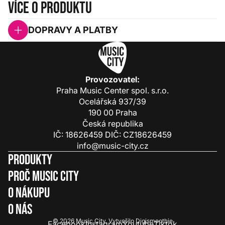
Více o produktu
DOPRAVY A PLATBY
Provozovatel:
Praha Music Center spol. s.r.o.
Ocelářská 937/39
190 00 Praha
Česká republika
IČ: 18626459 DIČ: CZ18626459
info@music-city.cz
Produkty
Proč Music City
O nákupu
O nás
© 2026
Music City
.
Vytvořilo
Digismoothie
Facebook
Instagram
Youtube
Tiktok