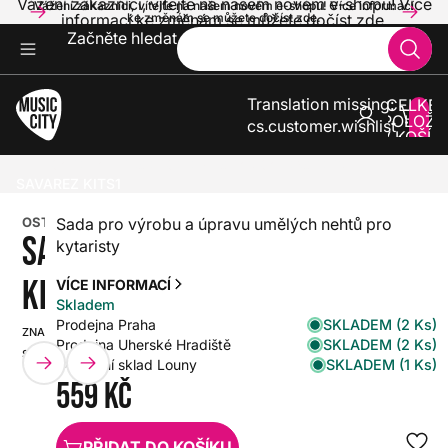
Vážení zákazníci, vítejte na našem novém e-shopu! Více
Vážení zákazníci, vítejte na našem novém e-shopu! Více informací
informací ke změnám se můžete dočíst zde.
ke změnám se můžete dočíst zde.
Začněte hledat
Translation missing:
CELKE
POLOŽE
cs.customer.wishlist
V KOŠÍK
0
KYTARY
TRSÁTKA A PRSTÝNKY
OSTATNÍ
SAVAREZ KITS1
OSTATNÍ
Sada pro výrobu a úpravu umělých nehtů pro
SAVAREZ
kytaristy
KITS1
VÍCE INFORMACÍ
Skladem
SKLADEM (2 Ks)
Prodejna Praha
ZNAČKA:
SKU:
SKLADEM (2 Ks)
Prodejna Uherské Hradiště
SAVAREZ
HX0000000004520
SKLADEM (1 Ks)
Centrální sklad Louny
559 Kč
PŘIDAT DO KOŠÍKU