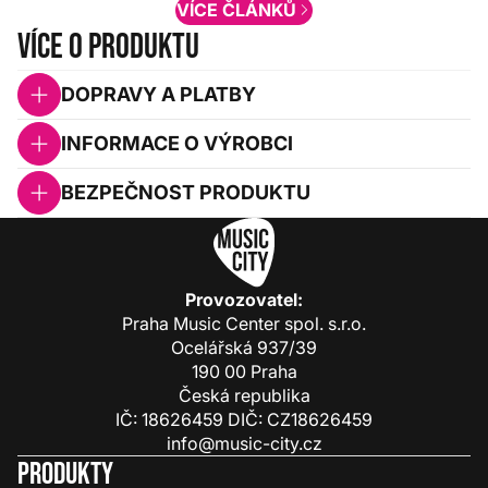
VÍCE ČLÁNKŮ
Více o produktu
DOPRAVY A PLATBY
INFORMACE O VÝROBCI
BEZPEČNOST PRODUKTU
Provozovatel:
Praha Music Center spol. s.r.o.
Ocelářská 937/39
190 00 Praha
Česká republika
IČ: 18626459 DIČ: CZ18626459
info@music-city.cz
Produkty