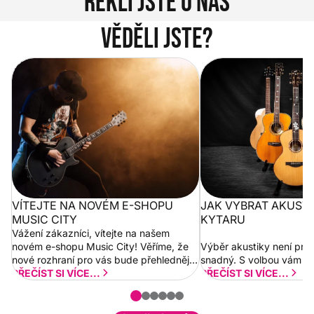
Řekli jste o nás
Věděli jste?
Vítejte na novém e-shopu Music
Jak vybrat akustickou
City
VÍTEJTE NA NOVÉM E-SHOPU
JAK VYBRAT AKUST
MUSIC CITY
KYTARU
Vážení zákazníci, vítejte na našem
novém e-shopu Music City! Věříme, že
Výběr akustiky není pro
nové rozhraní pro vás bude přehlednější
snadný. S volbou vám p
a rychlejší. Postupně budeme přidávat
PŘEČÍST SI VÍCE...
PŘEČÍST SI VÍCE...
nové funkcionality a vylepšovat stávající
obsah. Váš názor nás...