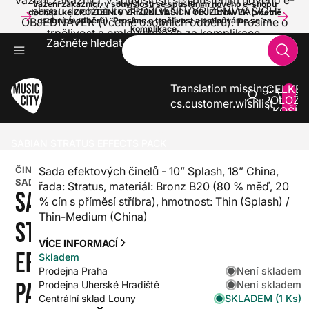
Vážení zákazníci, v souvislosti se spuštěním nového e-
Vážení zákazníci, v souvislosti se spuštěním nového e-shopu
shopu dochází ke ZPOŽDĚNÍ VYŘÍZENÍ VAŠICH
dochází ke ZPOŽDĚNÍ VYŘÍZENÍ VAŠICH OBJEDNÁVEK (včetně
OBJEDNÁVEK (včetně osobních odběrů). Prosíme o
osobních odběrů). Prosíme o trpělivost a omlouváme se za
komplikace.
trpělivost a omlouváme se za komplikace.
Začněte hledat
Translation missing:
CELKE
POLOŽE
cs.customer.wishlist
V KOŠÍK
0
BICÍ
ČINELY
ČINELOVÉ SADY
SABIAN STRATUS EFFECTS PACK
ČINELOVÁ
Sada efektových činelů - 10” Splash, 18” China,
SADA
řada: Stratus, materiál: Bronz B20 (80 % měď, 20
SABIAN
% cín s příměsí stříbra), hmotnost: Thin (Splash) /
Thin-Medium (China)
STRATUS
VÍCE INFORMACÍ
EFFECTS
Skladem
Není skladem
Prodejna Praha
PACK
Není skladem
Prodejna Uherské Hradiště
SKLADEM (1 Ks)
Centrální sklad Louny