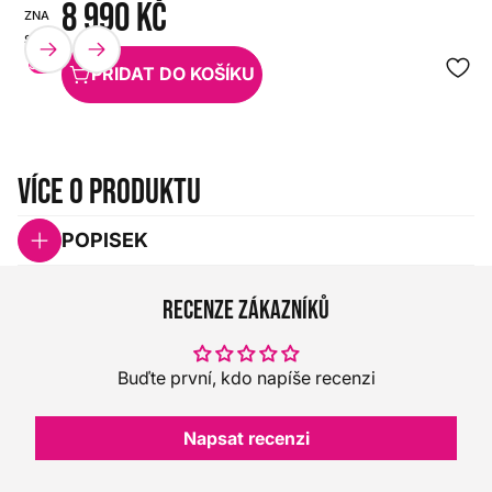
8 990 Kč
ZNAČKA:
SKU:
SABIAN
HX0000000109545
SET
PŘIDAT DO KOŠÍKU
Více o produktu
POPISEK
Recenze zákazníků
Buďte první, kdo napíše recenzi
Napsat recenzi