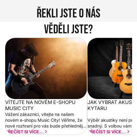
Řekli jste o nás
Věděli jste?
Vítejte na novém e-shopu Music
Jak vybrat akustickou
City
VÍTEJTE NA NOVÉM E-SHOPU
JAK VYBRAT AKUST
MUSIC CITY
KYTARU
Vážení zákazníci, vítejte na našem
novém e-shopu Music City! Věříme, že
Výběr akustiky není pro
nové rozhraní pro vás bude přehlednější
snadný. S volbou vám p
a rychlejší. Postupně budeme přidávat
PŘEČÍST SI VÍCE...
PŘEČÍST SI VÍCE...