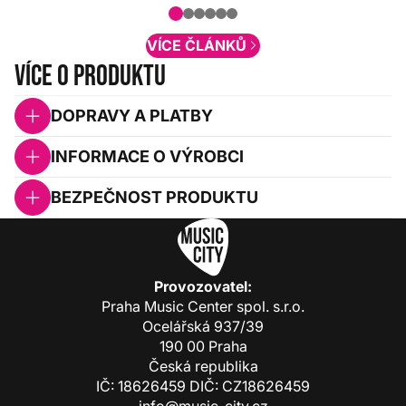
nové funkcionality a vylepšovat stávající
obsah. Váš názor nás...
VÍCE ČLÁNKŮ
Více o produktu
DOPRAVY A PLATBY
INFORMACE O VÝROBCI
BEZPEČNOST PRODUKTU
Provozovatel:
Praha Music Center spol. s.r.o.
Ocelářská 937/39
190 00 Praha
Česká republika
IČ: 18626459 DIČ: CZ18626459
info@music-city.cz