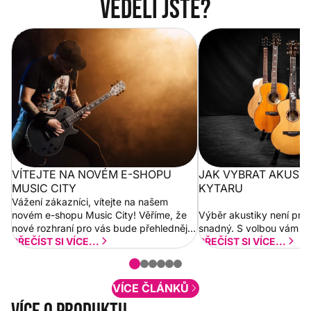
Věděli jste?
Vítejte na novém e-shopu Music
Jak vybrat akustickou
City
VÍTEJTE NA NOVÉM E-SHOPU
JAK VYBRAT AKUST
MUSIC CITY
KYTARU
Vážení zákazníci, vítejte na našem
novém e-shopu Music City! Věříme, že
Výběr akustiky není pro
nové rozhraní pro vás bude přehlednější
snadný. S volbou vám p
a rychlejší. Postupně budeme přidávat
PŘEČÍST SI VÍCE...
PŘEČÍST SI VÍCE...
nové funkcionality a vylepšovat stávající
obsah. Váš názor nás...
VÍCE ČLÁNKŮ