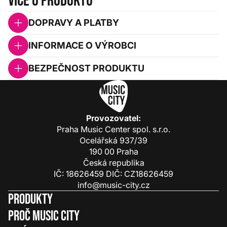
Více o produktu
DOPRAVY A PLATBY
INFORMACE O VÝROBCI
BEZPEČNOST PRODUKTU
Provozovatel:
Praha Music Center spol. s.r.o.
Ocelářská 937/39
190 00 Praha
Česká republika
IČ: 18626459 DIČ: CZ18626459
info@music-city.cz
Produkty
Proč Music City