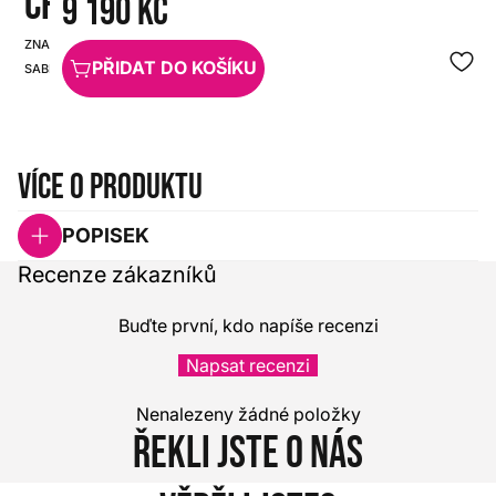
CRASH
9 190 Kč
ZNAČKA:
SKU:
PŘIDAT DO KOŠÍKU
SABIAN
HX0000000074019
Více o produktu
POPISEK
Recenze zákazníků
Buďte první, kdo napíše recenzi
Napsat recenzi
Nenalezeny žádné položky
Řekli jste o nás