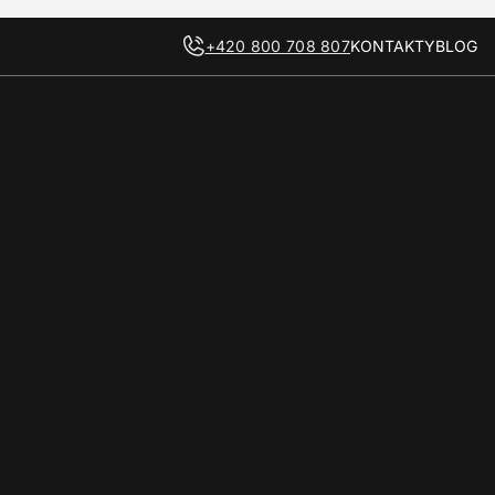
+420 800 708 807
KONTAKTY
BLOG