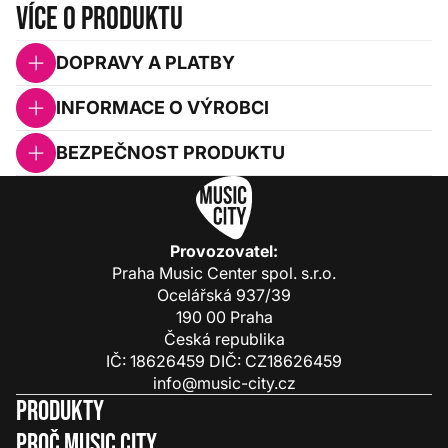
Více o produktu
DOPRAVY A PLATBY
INFORMACE O VÝROBCI
BEZPEČNOST PRODUKTU
Provozovatel:
Praha Music Center spol. s.r.o.
Ocelářská 937/39
190 00 Praha
Česká republika
IČ: 18626459 DIČ: CZ18626459
info@music-city.cz
Produkty
Proč Music City