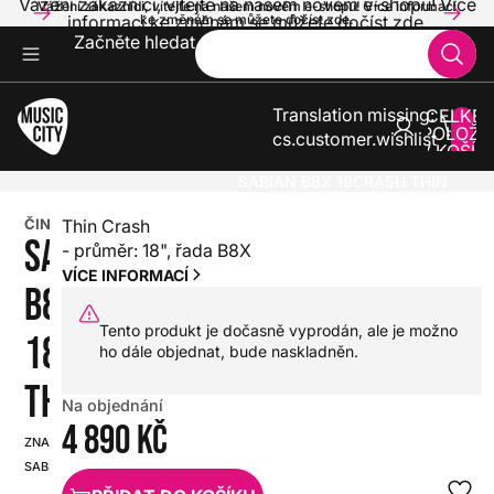
Vážení zákazníci, vítejte na našem novém e-shopu! Více
Vážení zákazníci, vítejte na našem novém e-shopu! Více informací
informací ke změnám se můžete dočíst zde.
ke změnám se můžete dočíst zde.
Začněte hledat
Translation missing:
CELKE
POLOŽE
cs.customer.wishlist
V KOŠÍK
0
BICÍ
ČINELY
CRASH
SABIAN B8X 18CRASH THIN
ČINEL
Thin Crash
SABIAN
- průměr: 18", řada B8X
VÍCE INFORMACÍ
B8X
Tento produkt je dočasně vyprodán, ale je možno
18CRASH
ho dále objednat, bude naskladněn.
THIN
Na objednání
4 890 Kč
ZNAČKA:
SKU:
SABIAN
HX0000000073805