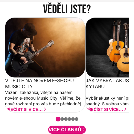
Věděli jste?
Vítejte na novém e-shopu Music
Jak vybrat akustickou
City
VÍTEJTE NA NOVÉM E-SHOPU
JAK VYBRAT AKUST
MUSIC CITY
KYTARU
Vážení zákazníci, vítejte na našem
novém e-shopu Music City! Věříme, že
Výběr akustiky není pro
nové rozhraní pro vás bude přehlednější
snadný. S volbou vám p
a rychlejší. Postupně budeme přidávat
PŘEČÍST SI VÍCE...
PŘEČÍST SI VÍCE...
nové funkcionality a vylepšovat stávající
obsah. Váš názor nás...
VÍCE ČLÁNKŮ