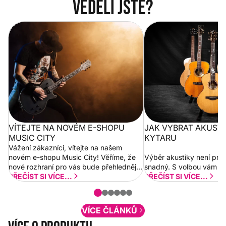
Věděli jste?
Vítejte na novém e-shopu Music
Jak vybrat akustickou
City
VÍTEJTE NA NOVÉM E-SHOPU
JAK VYBRAT AKUST
MUSIC CITY
KYTARU
Vážení zákazníci, vítejte na našem
novém e-shopu Music City! Věříme, že
Výběr akustiky není pro
nové rozhraní pro vás bude přehlednější
snadný. S volbou vám p
a rychlejší. Postupně budeme přidávat
PŘEČÍST SI VÍCE...
PŘEČÍST SI VÍCE...
nové funkcionality a vylepšovat stávající
obsah. Váš názor nás...
VÍCE ČLÁNKŮ