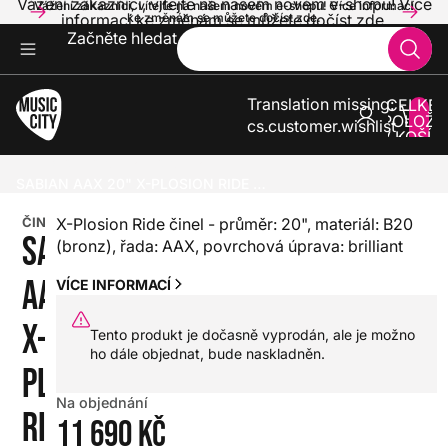
Vážení zákazníci, vítejte na našem novém e-shopu! Více
Vážení zákazníci, vítejte na našem novém e-shopu! Více informací
informací ke změnám se můžete dočíst zde.
ke změnám se můžete dočíst zde.
Začněte hledat
Translation missing:
CELKE
POLOŽE
cs.customer.wishlist
V KOŠÍK
0
BICÍ
ČINELY
ČINELY RIDE
SABIAN AAX 20" X-PLOSION RIDE BRILLIANT
ČINEL
X-Plosion Ride činel - průměr: 20", materiál: B20
SABIAN
(bronz), řada: AAX, povrchová úprava: brilliant
AAX 20"
VÍCE INFORMACÍ
X-
Tento produkt je dočasně vyprodán, ale je možno
ho dále objednat, bude naskladněn.
PLOSION
Na objednání
RIDE
11 690 Kč