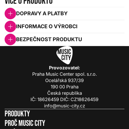
Více o produktu
DOPRAVY A PLATBY
INFORMACE O VÝROBCI
BEZPEČNOST PRODUKTU
Provozovatel:
Praha Music Center spol. s.r.o.
Ocelářská 937/39
190 00 Praha
Česká republika
IČ: 18626459 DIČ: CZ18626459
info@music-city.cz
Produkty
Proč Music City