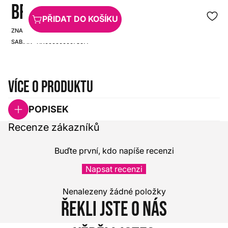
BRILLIANT
PŘIDAT DO KOŠÍKU
ZNAČKA:
SKU:
SABIAN
HX0000000073677
Více o produktu
POPISEK
Recenze zákazníků
Buďte první, kdo napíše recenzi
Napsat recenzi
Nenalezeny žádné položky
Řekli jste o nás