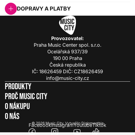
DOPRAVY A PLATBY
Provozovatel:
Praha Music Center spol. s.r.o.
Ocelářská 937/39
190 00 Praha
Česká republika
IČ: 18626459 DIČ: CZ18626459
info@music-city.cz
Produkty
Proč Music City
O nákupu
O nás
© 2026
Music City
.
Vytvořilo
Digismoothie
Facebook
Instagram
Youtube
Tiktok