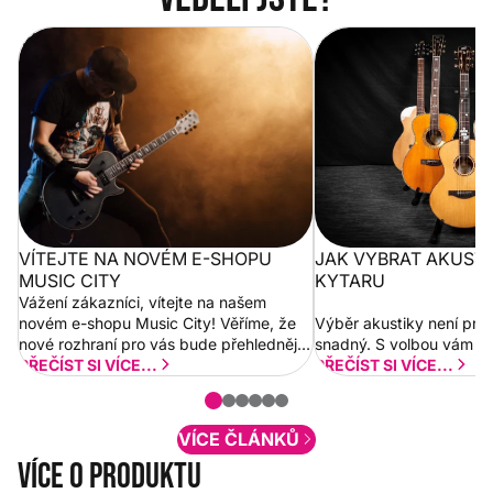
Vítejte na novém e-shopu Music
Jak vybrat akustickou
City
VÍTEJTE NA NOVÉM E-SHOPU
JAK VYBRAT AKUST
MUSIC CITY
KYTARU
Vážení zákazníci, vítejte na našem
novém e-shopu Music City! Věříme, že
Výběr akustiky není pro
nové rozhraní pro vás bude přehlednější
snadný. S volbou vám p
a rychlejší. Postupně budeme přidávat
PŘEČÍST SI VÍCE...
PŘEČÍST SI VÍCE...
nové funkcionality a vylepšovat stávající
obsah. Váš názor nás...
VÍCE ČLÁNKŮ
Více o produktu