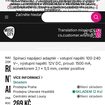
Vážení zákazníci, v souvislosti se spuštěním nového e-
Vážení zákazníci, v souvislosti se spuštěním nového e-shopu
shopu dochází ke ZPOŽDĚNÍ VYŘÍZENÍ VAŠICH
dochází ke ZPOŽDĚNÍ VYŘÍZENÍ VAŠICH OBJEDNÁVEK (včetně
OBJEDNÁVEK (včetně osobních odběrů). Prosíme o
osobních odběrů). Prosíme o trpělivost a omlouváme se za
komplikace.
trpělivost a omlouváme se za komplikace.
Začněte hledat
Translation missing:
CELKE
POLOŽE
cs.customer.wishlist
V KOŠÍK
0
KLÁVESY
PŘÍSLUŠENSTVÍ PRO KLÁVESY
NAPÁJECÍ ZDROJE
ROCKPOWER NT12 - DC ADAPTER
NAPÁJECÍ
Spínací napájecí adaptér - vstupní napětí: 100-240
ZDROJ
V~, výstupní napětí: 12V DC, proud: 1500 mA,
ROCKPOWER
konektorem 2,1 x 5,5 mm, center positive
NT12 - DC
VÍCE INFORMACÍ
Skladem
ADAPTER
Není skladem
Prodejna Praha
SKLADEM (2 Ks)
Prodejna Uherské Hradiště
Není skladem
Centrální sklad Louny
ZNAČKA:
SKU:
269 Kč
ROCKPOWER
HX0000000094455