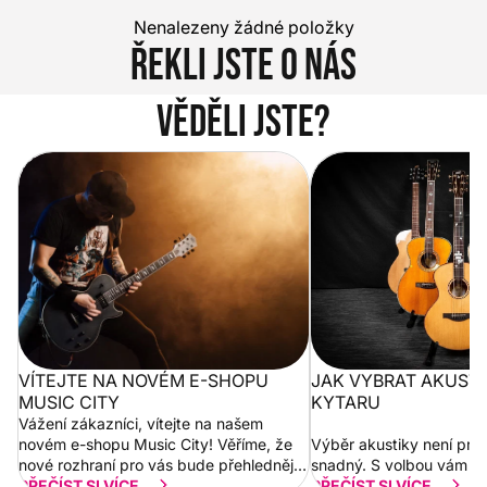
Nenalezeny žádné položky
Řekli jste o nás
Věděli jste?
Vítejte na novém e-shopu Music
Jak vybrat akustickou
City
VÍTEJTE NA NOVÉM E-SHOPU
JAK VYBRAT AKUST
MUSIC CITY
KYTARU
Vážení zákazníci, vítejte na našem
novém e-shopu Music City! Věříme, že
Výběr akustiky není pro
nové rozhraní pro vás bude přehlednější
snadný. S volbou vám p
a rychlejší. Postupně budeme přidávat
PŘEČÍST SI VÍCE...
PŘEČÍST SI VÍCE...