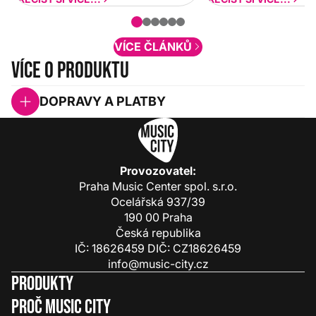
nové funkcionality a vylepšovat stávající
obsah. Váš názor nás...
VÍCE ČLÁNKŮ
Více o produktu
DOPRAVY A PLATBY
Provozovatel:
Praha Music Center spol. s.r.o.
Ocelářská 937/39
190 00 Praha
Česká republika
IČ: 18626459 DIČ: CZ18626459
info@music-city.cz
Produkty
Proč Music City