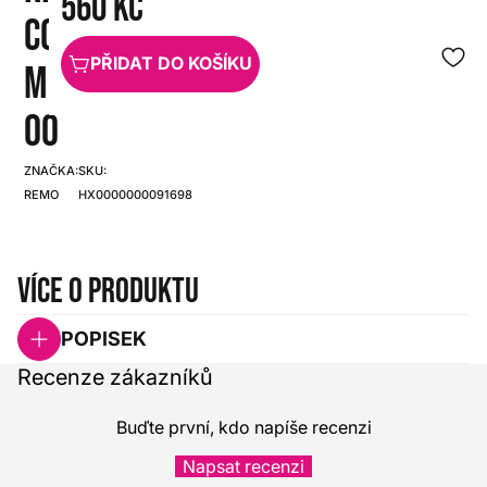
560 Kč
CONTROL
PŘIDAT DO KOŠÍKU
MF1013-
00
ZNAČKA:
SKU:
REMO
HX0000000091698
Více o produktu
POPISEK
Recenze zákazníků
Buďte první, kdo napíše recenzi
Napsat recenzi