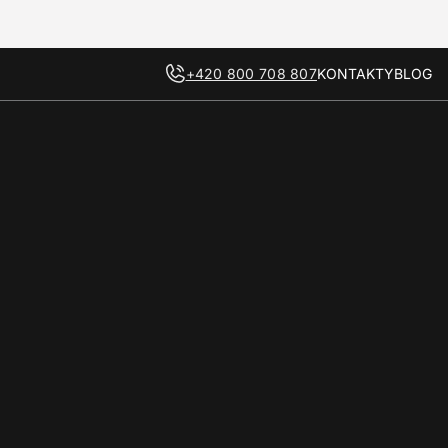
+420 800 708 807
KONTAKTY
BLOG