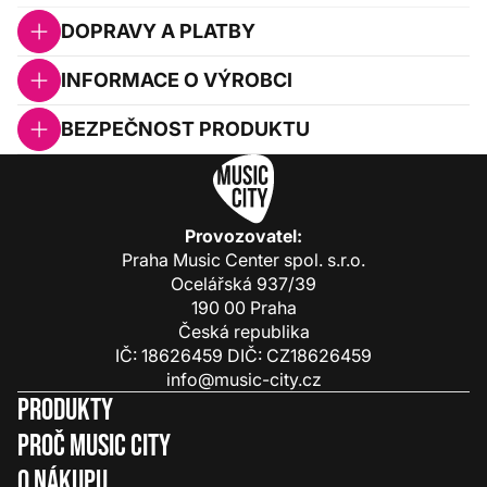
DOPRAVY A PLATBY
INFORMACE O VÝROBCI
BEZPEČNOST PRODUKTU
Provozovatel:
Praha Music Center spol. s.r.o.
Ocelářská 937/39
190 00 Praha
Česká republika
IČ: 18626459 DIČ: CZ18626459
info@music-city.cz
Produkty
Proč Music City
O nákupu