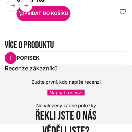
QSC
HX0000000036791
PŘIDAT DO KOŠÍKU
Více o produktu
POPISEK
Recenze zákazníků
Buďte první, kdo napíše recenzi
Napsat recenzi
Nenalezeny žádné položky
Řekli jste o nás
Věděli jste?