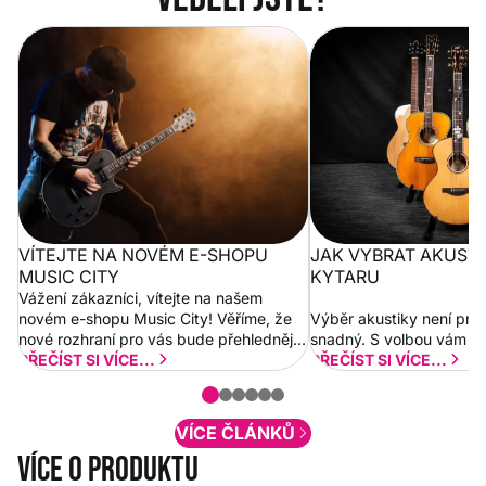
Vítejte na novém e-shopu Music
Jak vybrat akustickou
City
VÍTEJTE NA NOVÉM E-SHOPU
JAK VYBRAT AKUST
MUSIC CITY
KYTARU
Vážení zákazníci, vítejte na našem
novém e-shopu Music City! Věříme, že
Výběr akustiky není pro
nové rozhraní pro vás bude přehlednější
snadný. S volbou vám p
a rychlejší. Postupně budeme přidávat
PŘEČÍST SI VÍCE...
PŘEČÍST SI VÍCE...
nové funkcionality a vylepšovat stávající
obsah. Váš názor nás...
VÍCE ČLÁNKŮ
Více o produktu