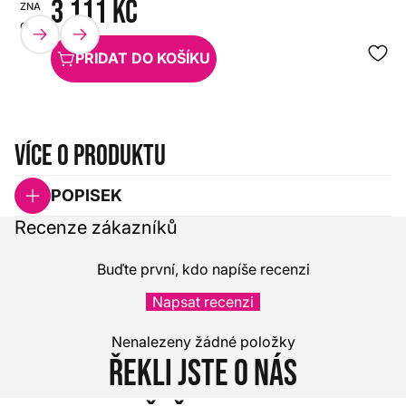
3 111 Kč
ZNAČKA:
SKU:
QSC
HX0000000036795
PŘIDAT DO KOŠÍKU
Více o produktu
POPISEK
Recenze zákazníků
Buďte první, kdo napíše recenzi
Napsat recenzi
Nenalezeny žádné položky
Řekli jste o nás