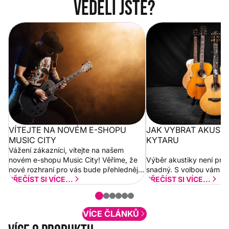
Věděli jste?
Vítejte na novém e-shopu Music
Jak vybrat akustickou
City
VÍTEJTE NA NOVÉM E-SHOPU
JAK VYBRAT AKUST
MUSIC CITY
KYTARU
Vážení zákazníci, vítejte na našem
novém e-shopu Music City! Věříme, že
Výběr akustiky není pro
nové rozhraní pro vás bude přehlednější
snadný. S volbou vám p
a rychlejší. Postupně budeme přidávat
PŘEČÍST SI VÍCE...
PŘEČÍST SI VÍCE...
nové funkcionality a vylepšovat stávající
obsah. Váš názor nás...
VÍCE ČLÁNKŮ