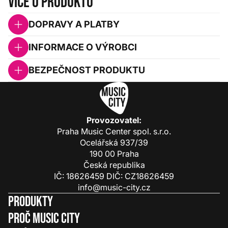
Více o produktu
DOPRAVY A PLATBY
INFORMACE O VÝROBCI
BEZPEČNOST PRODUKTU
Provozovatel:
Praha Music Center spol. s.r.o.
Ocelářská 937/39
190 00 Praha
Česká republika
IČ: 18626459 DIČ: CZ18626459
info@music-city.cz
Produkty
Proč Music City