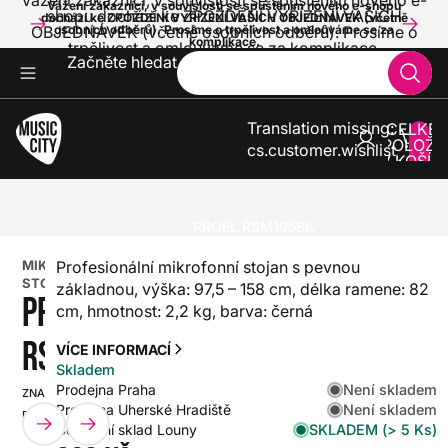
Vážení zákazníci, v souvislosti se spuštěním nového e-
Vážení zákazníci, v souvislosti se spuštěním nového e-shopu
shopu dochází ke ZPOŽDĚNÍ VYŘÍZENÍ VAŠICH
dochází ke ZPOŽDĚNÍ VYŘÍZENÍ VAŠICH OBJEDNÁVEK (včetně
OBJEDNÁVEK (včetně osobních odběrů). Prosíme o
osobních odběrů). Prosíme o trpělivost a omlouváme se za
komplikace.
trpělivost a omlouváme se za komplikace.
Začněte hledat
Translation missing:
CELKE
POLOŽE
cs.customer.wishlist
V KOŠÍK
0
ZVUK A SVĚTLA
STOJANY
MIKROFONNÍ STOJANY A PŘÍSLUŠENSTVÍ
MIKROFONNÍ STOJANY
PROEL RSM195BK
MIKROFONNÍ
Profesionální mikrofonní stojan s pevnou
STOJANY
základnou, výška: 97,5 – 158 cm, délka ramene: 82
PROEL
cm, hmotnost: 2,2 kg, barva: černá
RSM195BK
VÍCE INFORMACÍ
Skladem
Není skladem
Prodejna Praha
ZNAČKA:
SKU:
Není skladem
Prodejna Uherské Hradiště
PROEL
HX0000000036379
SKLADEM (> 5 Ks)
Centrální sklad Louny