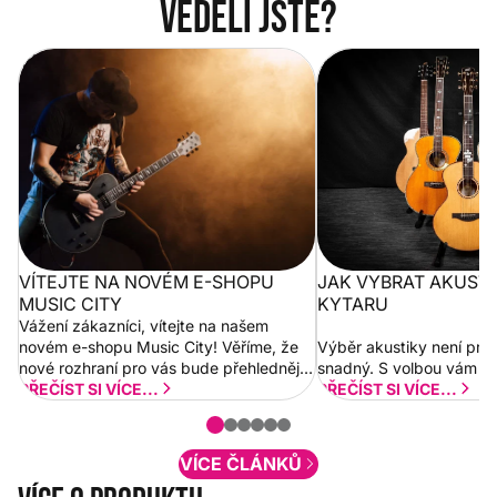
Věděli jste?
Vítejte na novém e-shopu Music
Jak vybrat akustickou
City
VÍTEJTE NA NOVÉM E-SHOPU
JAK VYBRAT AKUST
MUSIC CITY
KYTARU
Vážení zákazníci, vítejte na našem
novém e-shopu Music City! Věříme, že
Výběr akustiky není pro
nové rozhraní pro vás bude přehlednější
snadný. S volbou vám p
a rychlejší. Postupně budeme přidávat
PŘEČÍST SI VÍCE...
PŘEČÍST SI VÍCE...
nové funkcionality a vylepšovat stávající
obsah. Váš názor nás...
VÍCE ČLÁNKŮ