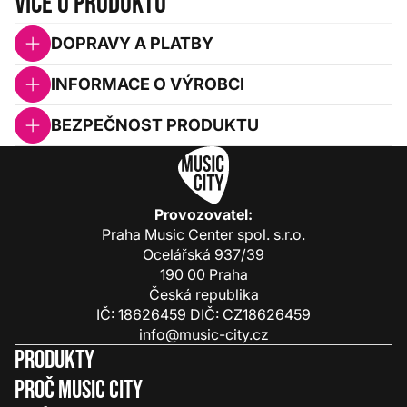
Více o produktu
DOPRAVY A PLATBY
INFORMACE O VÝROBCI
BEZPEČNOST PRODUKTU
Provozovatel:
Praha Music Center spol. s.r.o.
Ocelářská 937/39
190 00 Praha
Česká republika
IČ: 18626459 DIČ: CZ18626459
info@music-city.cz
Produkty
Proč Music City