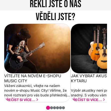
Řekli jste o nás
Věděli jste?
Vítejte na novém e-shopu Music
Jak vybrat akustickou
City
VÍTEJTE NA NOVÉM E-SHOPU
JAK VYBRAT AKUST
MUSIC CITY
KYTARU
Vážení zákazníci, vítejte na našem
novém e-shopu Music City! Věříme, že
Výběr akustiky není pro
nové rozhraní pro vás bude přehlednější
snadný. S volbou vám p
a rychlejší. Postupně budeme přidávat
PŘEČÍST SI VÍCE...
PŘEČÍST SI VÍCE...
nové funkcionality a vylepšovat stávající
obsah. Váš názor nás...