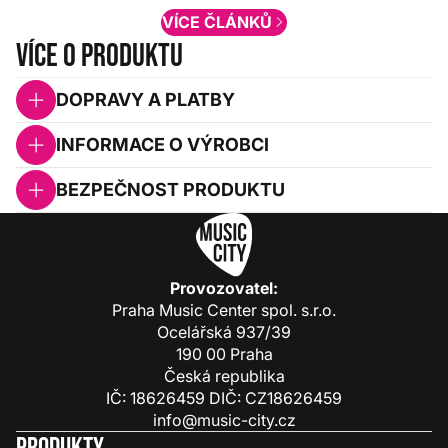
VÍCE ČLÁNKŮ
Více o produktu
DOPRAVY A PLATBY
INFORMACE O VÝROBCI
BEZPEČNOST PRODUKTU
Provozovatel:
Praha Music Center spol. s.r.o.
Ocelářská 937/39
190 00 Praha
Česká republika
IČ: 18626459 DIČ: CZ18626459
info@music-city.cz