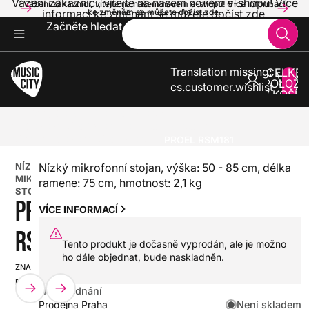
Vážení zákazníci, vítejte na našem novém e-shopu! Více
Vážení zákazníci, vítejte na našem novém e-shopu! Více informací
informací ke změnám se můžete dočíst zde.
ke změnám se můžete dočíst zde.
Začněte hledat
Translation missing:
CELKE
POLOŽE
cs.customer.wishlist
V KOŠÍK
0
ZVUK A SVĚTLA
STOJANY
MIKROFONNÍ STOJANY A PŘÍSLUŠENSTVÍ
NÍZKÉ MIKROFONNÍ STOJANY
PROEL RSM181
NÍZKÉ
Nízký mikrofonní stojan, výška: 50 - 85 cm, délka
MIKROFONNÍ
ramene: 75 cm, hmotnost: 2,1 kg
STOJANY
PROEL
VÍCE INFORMACÍ
RSM181
Tento produkt je dočasně vyprodán, ale je možno
ho dále objednat, bude naskladněn.
ZNAČKA:
SKU:
PROEL
HX0000000030710
Na objednání
Není skladem
Prodejna Praha