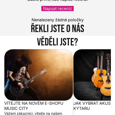
Napsat recenzi
Nenalezeny žádné položky
Řekli jste o nás
Věděli jste?
Vítejte na novém e-shopu Music
Jak vybrat akustickou
City
VÍTEJTE NA NOVÉM E-SHOPU
JAK VYBRAT AKUST
MUSIC CITY
KYTARU
Vážení zákazníci, vítejte na našem