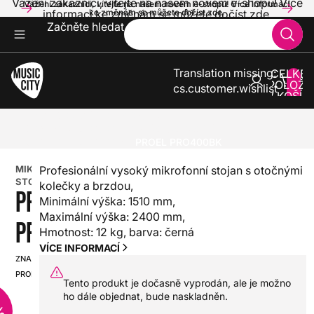
Vážení zákazníci, vítejte na našem novém e-shopu! Více
Vážení zákazníci, vítejte na našem novém e-shopu! Více informací
informací ke změnám se můžete dočíst zde.
ke změnám se můžete dočíst zde.
Začněte hledat
Translation missing:
CELKE
POLOŽE
cs.customer.wishlist
V KOŠÍK
0
ZVUK A SVĚTLA
STOJANY
MIKROFONNÍ STOJANY A PŘÍSLUŠENSTVÍ
MIKROFONNÍ STOJANY
PROEL PRO400BK
MIKROFONNÍ
Profesionální vysoký mikrofonní stojan s otočnými
STOJANY
kolečky a brzdou,
PROEL
Minimální výška: 1510 mm,
Maximální výška: 2400 mm,
PRO400BK
Hmotnost: 12 kg, barva: černá
VÍCE INFORMACÍ
ZNAČKA:
SKU:
PROEL
HX0000000030085
Tento produkt je dočasně vyprodán, ale je možno
ho dále objednat, bude naskladněn.
%