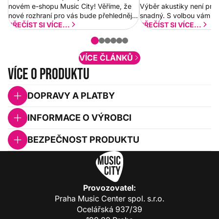
novém e-shopu Music City! Věříme, že
Výběr akustiky není pro
nové rozhraní pro vás bude přehlednější
snadný. S volbou vám p
a rychlejší. Postupně budeme přidávat
PŘEČÍST SI VÍCE...
PŘEČÍST SI VÍCE...
nové funkcionality a vylepšovat stávající
obsah. Váš názor nás...
VÍCE ČLÁNKŮ
Více o produktu
DOPRAVY A PLATBY
INFORMACE O VÝROBCI
BEZPEČNOST PRODUKTU
Provozovatel:
Praha Music Center spol. s.r.o.
Ocelářská 937/39