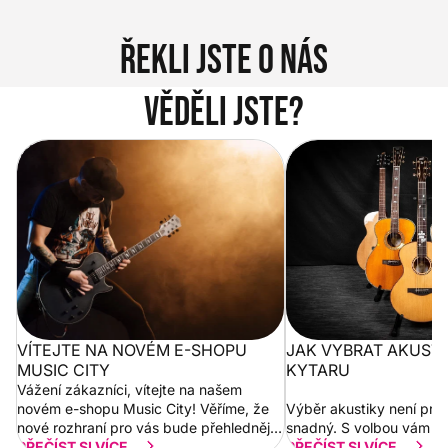
Řekli jste o nás
Věděli jste?
Vítejte na novém e-shopu Music
Jak vybrat akustickou
City
VÍTEJTE NA NOVÉM E-SHOPU
JAK VYBRAT AKUST
MUSIC CITY
KYTARU
Vážení zákazníci, vítejte na našem
novém e-shopu Music City! Věříme, že
Výběr akustiky není pro
nové rozhraní pro vás bude přehlednější
snadný. S volbou vám p
a rychlejší. Postupně budeme přidávat
PŘEČÍST SI VÍCE...
PŘEČÍST SI VÍCE...