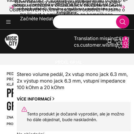
Vážení zákazníci, v souvislosti se spuštěním nového e-
Vážení zákazníci, v souvislosti se spuštěním nového e-shopu
shopu dochází ke ZPOŽDĚNÍ VYŘÍZENÍ VAŠICH
dochází ke ZPOŽDĚNÍ VYŘÍZENÍ VAŠICH OBJEDNÁVEK (včetně
OBJEDNÁVEK (včetně osobních odběrů). Prosíme o
osobních odběrů). Prosíme o trpělivost a omlouváme se za
komplikace.
trpělivost a omlouváme se za komplikace.
Začněte hledat
Translation missing:
CELKE
POLOŽE
cs.customer.wishlist
V KOŠÍK
0
KLÁVESY
PŘÍSLUŠENSTVÍ PRO KLÁVESY
PEDÁLY PRO KLÁVESY
PROEL GF14L
PEDÁL
Stereo volume pedál, 2x vstup mono jack 6.3 mm,
PRO
2x výstup mono jack 6.3 mm, vstupní impedance
KLÁVESY
100 kOhm a 20 kOhm
PROEL
VÍCE INFORMACÍ
GF14L
Tento produkt je dočasně vyprodán, ale je možno
ZNAČKA:
SKU:
ho dále objednat, bude naskladněn.
PROEL
HX0000000030516