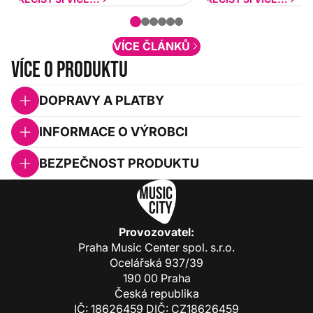
nové funkcionality a vylepšovat stávající
obsah. Váš názor nás...
VÍCE ČLÁNKŮ
Více o produktu
DOPRAVY A PLATBY
INFORMACE O VÝROBCI
BEZPEČNOST PRODUKTU
Provozovatel:
Praha Music Center spol. s.r.o.
Ocelářská 937/39
190 00 Praha
Česká republika
IČ: 18626459 DIČ: CZ18626459