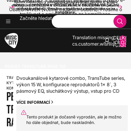
Vážení zákazníci, v souvislosti se spuštěním nového e-
Vážení zákazníci, v souvislosti se spuštěním nového e-shopu
shopu dochází ke ZPOŽDĚNÍ VYŘÍZENÍ VAŠICH
dochází ke ZPOŽDĚNÍ VYŘÍZENÍ VAŠICH OBJEDNÁVEK (včetně
OBJEDNÁVEK (včetně osobních odběrů). Prosíme o
osobních odběrů). Prosíme o trpělivost a omlouváme se za
komplikace.
trpělivost a omlouváme se za komplikace.
Začněte hledat
Translation missing:
CELKE
POLOŽE
cs.customer.wishlist
V KOŠÍK
0
KYTARY
KOMBA A ZESILOVAČE PRO KYTARY
KYTAROVÁ KOMBA
TRANZISTOROVÁ KYTAROVÁ KOMBA
PEAVEY TRANSTUBE RAGE 158
TRANZISTOROVÁ
Dvoukanálové kytarové combo, TransTube series,
KYTAROVÁ
výkon 15 W, konfigurace reproduktorů 1x 8`, 3
KOMBA
pásmový EQ, sluchátkový výstup, vstup pro CD
PEAVEY
VÍCE INFORMACÍ
TRANSTUBE
Tento produkt je dočasně vyprodán, ale je možno
RAGE 158
ho dále objednat, bude naskladněn.