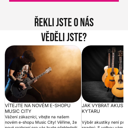
Řekli jste o nás
Věděli jste?
Vítejte na novém e-shopu Music
Jak vybrat akustickou
City
VÍTEJTE NA NOVÉM E-SHOPU
JAK VYBRAT AKUST
MUSIC CITY
KYTARU
Vážení zákazníci, vítejte na našem
novém e-shopu Music City! Věříme, že
Výběr akustiky není pro
nové rozhraní pro vás bude přehlednější
snadný. S volbou vám p