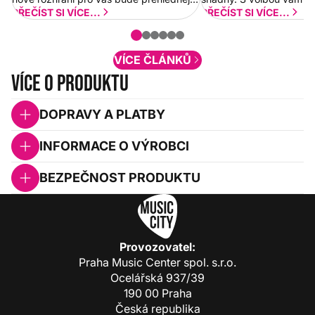
a rychlejší. Postupně budeme přidávat
PŘEČÍST SI VÍCE...
PŘEČÍST SI VÍCE...
nové funkcionality a vylepšovat stávající
obsah. Váš názor nás...
VÍCE ČLÁNKŮ
Více o produktu
DOPRAVY A PLATBY
INFORMACE O VÝROBCI
BEZPEČNOST PRODUKTU
Provozovatel:
Praha Music Center spol. s.r.o.
Ocelářská 937/39
190 00 Praha
Česká republika