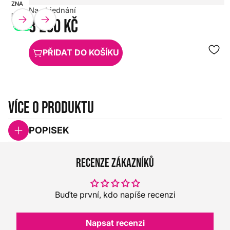
ZNAČKA:
SKU:
Na objednání
PEAVEY
HX0000000072973
3 290 Kč
AKCE
PŘIDAT DO KOŠÍKU
Více o produktu
POPISEK
Recenze zákazníků
Buďte první, kdo napíše recenzi
Napsat recenzi