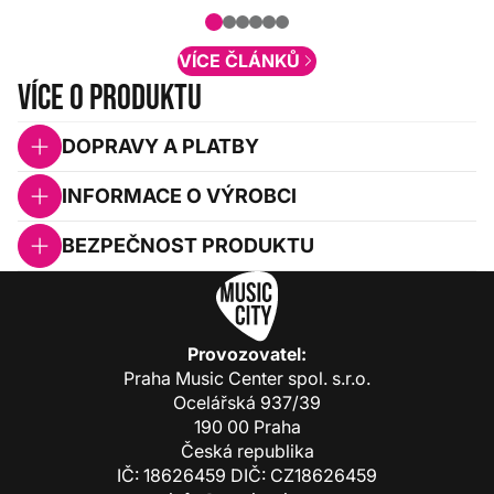
nové funkcionality a vylepšovat stávající
obsah. Váš názor nás...
VÍCE ČLÁNKŮ
Více o produktu
DOPRAVY A PLATBY
INFORMACE O VÝROBCI
BEZPEČNOST PRODUKTU
Provozovatel:
Praha Music Center spol. s.r.o.
Ocelářská 937/39
190 00 Praha
Česká republika
IČ: 18626459 DIČ: CZ18626459