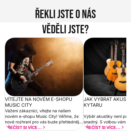
Řekli jste o nás
Věděli jste?
Vítejte na novém e-shopu Music
Jak vybrat akustickou
City
VÍTEJTE NA NOVÉM E-SHOPU
JAK VYBRAT AKUST
MUSIC CITY
KYTARU
Vážení zákazníci, vítejte na našem
novém e-shopu Music City! Věříme, že
Výběr akustiky není pro
nové rozhraní pro vás bude přehlednější
snadný. S volbou vám p
a rychlejší. Postupně budeme přidávat
PŘEČÍST SI VÍCE...
PŘEČÍST SI VÍCE...