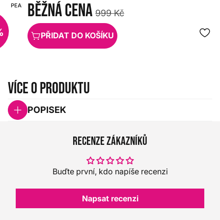
Běžná cena
PEARL
HX0000000002965
999 Kč
%
PŘIDAT DO KOŠÍKU
Více o produktu
POPISEK
Recenze zákazníků
Buďte první, kdo napíše recenzi
Napsat recenzi