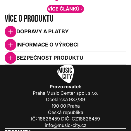
obsah. Váš názor nás...
VÍCE ČLÁNKŮ
Více o produktu
DOPRAVY A PLATBY
INFORMACE O VÝROBCI
BEZPEČNOST PRODUKTU
Provozovatel:
Praha Music Center spol. s.r.o.
Ocelářská 937/39
190 00 Praha
Česká republika
IČ: 18626459 DIČ: CZ18626459
info@music-city.cz