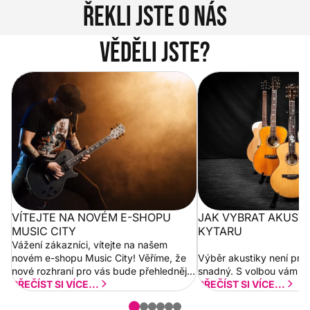
Řekli jste o nás
Věděli jste?
Vítejte na novém e-shopu Music
Jak vybrat akustickou
City
VÍTEJTE NA NOVÉM E-SHOPU
JAK VYBRAT AKUST
MUSIC CITY
KYTARU
Vážení zákazníci, vítejte na našem
novém e-shopu Music City! Věříme, že
Výběr akustiky není pro
nové rozhraní pro vás bude přehlednější
snadný. S volbou vám p
a rychlejší. Postupně budeme přidávat
PŘEČÍST SI VÍCE...
PŘEČÍST SI VÍCE...
nové funkcionality a vylepšovat stávající