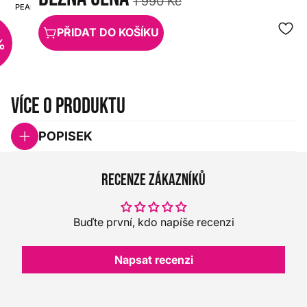
1 990 Kč
PEARL
HX0000000033117
PŘIDAT DO KOŠÍKU
%
Více o produktu
POPISEK
Recenze zákazníků
Buďte první, kdo napíše recenzi
Napsat recenzi