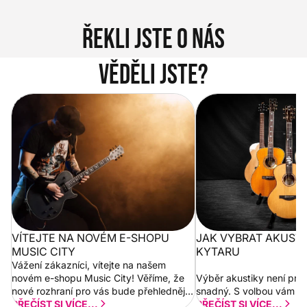
Řekli jste o nás
Věděli jste?
Vítejte na novém e-shopu Music
Jak vybrat akustickou
City
VÍTEJTE NA NOVÉM E-SHOPU
JAK VYBRAT AKUST
MUSIC CITY
KYTARU
Vážení zákazníci, vítejte na našem
novém e-shopu Music City! Věříme, že
Výběr akustiky není pro
nové rozhraní pro vás bude přehlednější
snadný. S volbou vám p
a rychlejší. Postupně budeme přidávat
PŘEČÍST SI VÍCE...
PŘEČÍST SI VÍCE...