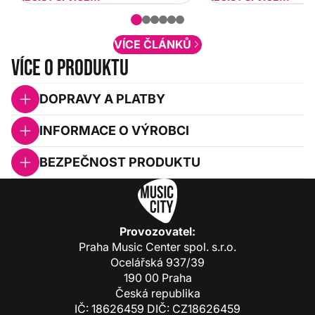
nové funkcionality a vylepšovat stávající
obsah. Váš názor nás...
VÍCE ČLÁNKŮ
Více o produktu
DOPRAVY A PLATBY
INFORMACE O VÝROBCI
BEZPEČNOST PRODUKTU
Provozovatel:
Praha Music Center spol. s.r.o.
Ocelářská 937/39
190 00 Praha
Česká republika
IČ: 18626459 DIČ: CZ18626459